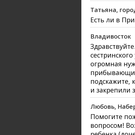
Татьяна, гор
Есть ли в Пр
Владивосток
Здравствуйте
сестринского 
огромная ну
прибывающих 
подскажите, 
и закрепили 
Любовь, Наб
Помогите пож
вопросом! В
ребенка (доч