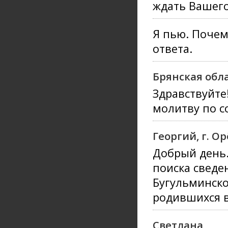
ждать Вашего
Я пью. Почему
ответа.
Брянская обл
Здравствуйте
молитву по с
Георгий, г. О
Добрый день.
поиска сведе
Бугульминско
родившихся в
Светлана