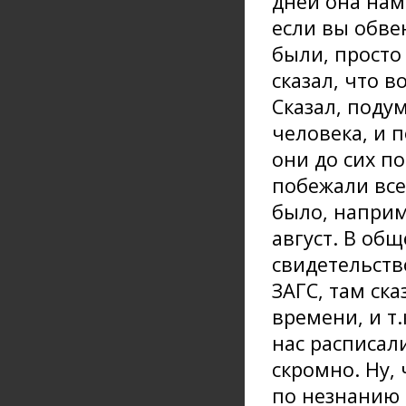
дней она нам 
если вы обве
были, просто
сказал, что в
Сказал, подум
человека, и 
они до сих п
побежали все
было, наприм
август. В об
свидетельств
ЗАГС, там ска
времени, и т
нас расписал
скромно. Ну,
по незнанию 