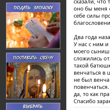
сказали, что 
оно бы меня 
себе силы пр
благословен
Два года наз
У нас с ним 
моего сыниш
сложились от
такой батюш
венчаться в 
не был венча
повенчаться.
да, то как п
Спасибо зара