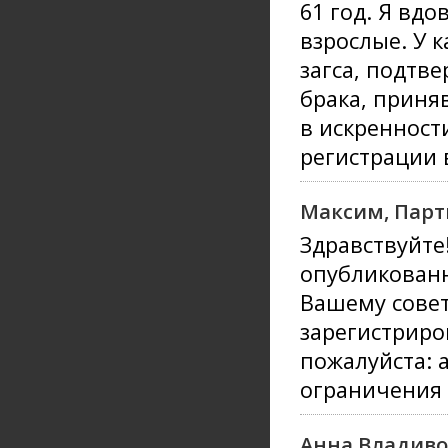
61 год. Я вдо
взрослые. У к
загса, подтв
брака, приня
в искренност
регистрации в
Максим, Парт
Здравствуйте
опубликованн
Вашему совет
зарегистриро
пожалуйста: 
ограничения 
Анна Владиво