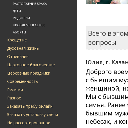
РАСТОРЖЕНИЕ БРАКА
ДЕТИ
РОДИТЕЛИ
ПРОБЛЕМЫ В СЕМЬЕ
Всего в это
АБОРТЫ
Крещение
вопросы
Духовная жизнь
Отпевание
Юлия, г. Каза
Церковное благочестие
Доброго врем
Церковные праздники
с бывшим муж
Современность
женщиной, на
Религии
Мы с бывшим 
Разное
семья. Ранее
Заказать требу онлайн
бывшим мужем
Заказать установку свечи
небесах, и к
Не рассортированное