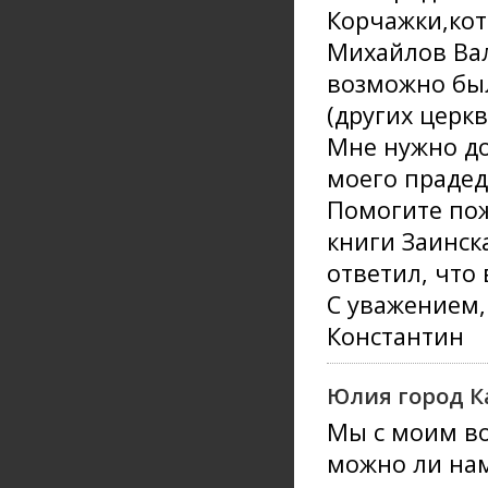
Корчажки,кот
Михайлов Вал
возможно был
(других церк
Мне нужно до
моего прадед
Помогите пож
книги Заинск
ответил, что
C уважением,
Константин
Юлия город К
Мы с моим в
можно ли нам