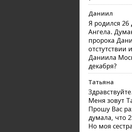
Даниил
Я родился 26 
Ангела. Думаю
пророка Дани
отстутствии 
Даниила Моск
декабря?
Татьяна
Здравствуйте
Меня зовут Т
Прошу Вас ра
думала, что 2
Но моя сестр