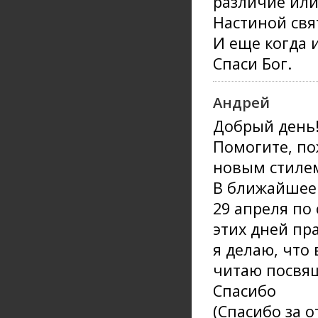
различие или
Настиной свя
И еще когда 
Спаси Бог.
Андрей
Добрый день
Помогите, по
новым стиле
В ближайшее 
29 апреля по 
этих дней пр
я делаю, что 
читаю посвя
Спасибо
(Спасибо за 