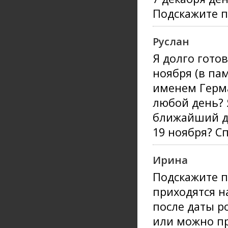
Подскажите п
Руслан
Я долго гото
ноября (в па
именем Герма
любой день? 
ближайший де
19 ноября? Сп
Ирина
Подскажите п
приходятся н
после даты р
или можно пр