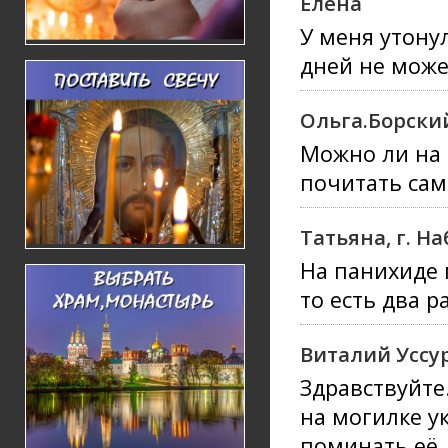
Елена
У меня утону
дней не може
Ольга.Борски
Можно ли на
почитать сам
Татьяна, г. 
На панихиде 
то есть два 
Виталий Уссу
Здравствуйте
на могилке у
поминать её,