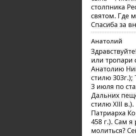
столпника Ре
святом. Где 
Спасиба за в
Анатолий
Здравствуйте
или тропари 
Анатолию Ник
стилю 303г.)
3 июля по ста
Дальних пеще
стилю ХIII в.
Патриарха Ко
458 г.). Сам 
молиться? Сей