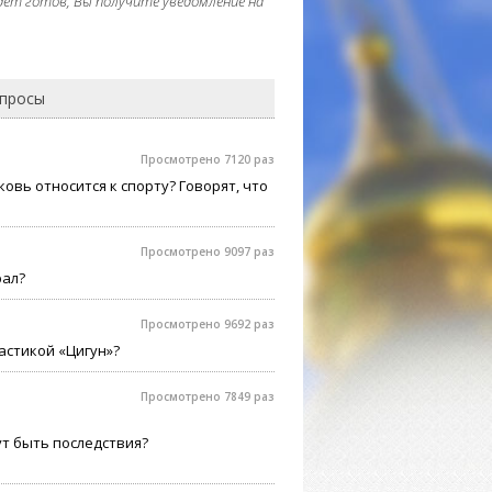
дет готов, Вы получите уведомление на
опросы
Просмотрено 7120 раз
овь относится к спорту? Говорят, что
Просмотрено 9097 раз
рал?
Просмотрено 9692 раз
стикой «Цигун»?
Просмотрено 7849 раз
т быть последствия?