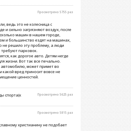
Просмотрено 5755 раз
и, ведь это не колесница с
 и сильно загрязняют воздух, после
 сколько машин в нашем городе,
ом и большинство ездят на машинах,
о не решило эту проблему, а люди
и требуют парковок.
ятся, как дорогое авто. Детям негде
для жизни. Вот так все печально.
к автомобилю, может примет во
м какой вред приносит вовсе не
смещение ценностей.
ды спорта(к
Просмотрено 5625 раз
Просмотрено 5815 раз
ославному христианину не подобает