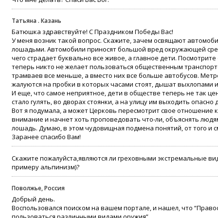
Татьяна . Казань
Батюшка здравствуйте! С Праздником Победы Вас!
У меня возник такой вопрос. Скажите, зачем освящают автомобил
лошадьми. Автомобили приносят большой вред окружающей среде
чего страдает буквально все живое, а главное дети. Посмотрите
теперь никто не желает пользоваться общественным транспорт
трамваев все меньше, а вместо них все больше автобусов. Метр
жалуются на пробки в которых часами стоят, дышат выхлопами 
И еще, что самое неприятное, дети в обществе теперь не так цен
стало гулять, во дворах стоянки, а на улицу им выходить опасно 
Вот я подумала, а может Церковь пересмотрит свое отношение 
внимание и начнет хоть проповедовать что-ли, объяснять людя
лошадь. Думаю, в этом чудовищная подмена понятий, от того и 
Заранее спасибо Вам!
Скажите пожалуйста,являются ли греховными экстремальные ви
примеру альпинизм)?
Поволжье, Россия
Добрый день.
Воспользовался поиском на вашем портале, и нашел, что “Прав
пользоваться различными видами оружия”.