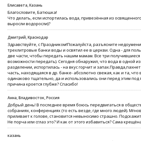
Елисавета, Казань
Благословите, Батюшка!
Что делать, если испортилась вода, привезённая из освященног
выросли водоросли)?
Дмитрий, Краснодар
Здравствуйте, с Праздником!Пожалуйста, разъясните недоумени
трехлитровые банки воды и освятил ее в церкви. Одна - для пол
две части, чтобы передать нашим мамам. Все три получившиеся 
возможности передать). Сегодня обнаружил, что вода в одной и
разделении, испортилась - на вкус горчит и запах.Правда,пахнет
часть, находящаяся в др. банке- абсолютно свежая, как и та, что
одинаково тщательно, да и использовались они перед этим под 
причина кроется глубже? Спасибо!
Анна, Владивосток, Россия
Добрый день! В последнее время боюсь передвигаться в общест
собраниях, конференциях (то есть везде, где много людей). Мгн
приливает к голове, становится невыносимо страшно. Подскажит
Не порча или сглаз это? И как от этого избавиться? Сама крещёна
казань