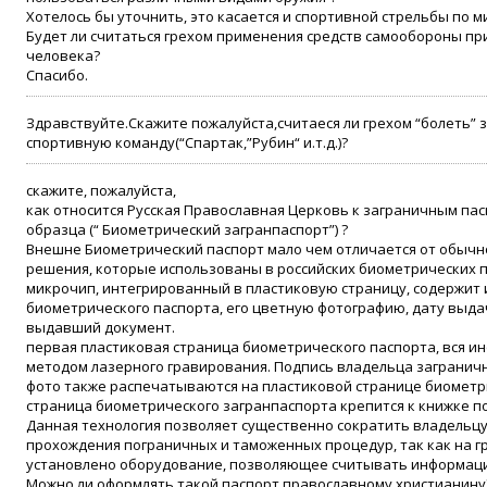
Хотелось бы уточнить, это касается и спортивной стрельбы по 
Будет ли считаться грехом применения средств самообороны пр
человека?
Спасибо.
Здравствуйте.Скажите пожалуйста,считаеся ли грехом “болеть” 
спортивную команду(“Спартак,”Рубин“ и.т.д.)?
скажите, пожалуйста,
как относится Русская Православная Церковь к заграничным па
образца (“ Биометрический загранпаспорт”) ?
Внешне Биометрический паспорт мало чем отличается от обычн
решения, которые использованы в российских биометрических п
микрочип, интегрированный в пластиковую страницу, содержит
биометрического паспорта, его цветную фотографию, дату выдач
выдавший документ.
первая пластиковая страница биометрического паспорта, вся и
методом лазерного гравирования. Подпись владельца заграничн
фото также распечатываются на пластиковой странице биометр
страница биометрического загранпаспорта крепится к книжке п
Данная технология позволяет существенно сократить владельц
прохождения пограничных и таможенных процедур, так как на г
установлено оборудование, позволяющее считывать информаци
Можно ли оформлять такой паспорт православному христианину