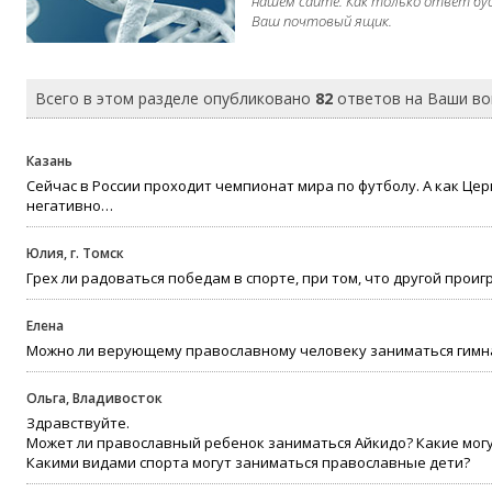
нашем сайте. Как только ответ бу
Ваш почтовый ящик.
Всего в этом разделе опубликовано
82
ответов на Ваши в
Казань
Сейчас в России проходит чемпионат мира по футболу. А как Церк
негативно…
Юлия, г. Томск
Грех ли радоваться победам в спорте, при том, что другой проиг
Елена
Можно ли верующему православному человеку заниматься гимна
Ольга, Владивосток
Здравствуйте.
Может ли православный ребенок заниматься Айкидо? Какие могу
Какими видами спорта могут заниматься православные дети?