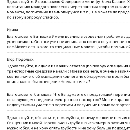
Здравствуйте. Я возглавляю Федерацию мини-футбола Казани. 
воспитанию молодого поколения через занятия спортом (какие
моменты, воспитание взаимовыручки и т.п.). Не можете ли предл
по этому вопросу? Спасибо.
Ирина
Благословите,Батюшка.У меня возникла серьезная проблема с доч
успеваемость.Она все учит не ленивая,но ничего не усваеваетс
нее.Может есть какие-то специальные молитвы,чтобы помочь ей 
Егор, Подольск
Здравствуйте, в одном из ваших ответов (по поводу освещения 
транспортные средства начали с Ноева ковчега, я очень извиня
ковчег, ничего об освящении ковчега не обнаружил, не могли бы 
описывалось бы освещение Ноева ковчега?
Благословите, батюшка! Что Вы думаете о предстоящей перепис
последующем введении электронных паспортов? Многие право
недопустимым участие в переписи и получение новых паспортов
Здравствуйте, объясните, пожалуйста, почему женщине нельзя 
Священник в моей Церкви очень грубо и высокомерно заявил мне
нужно юбку. Я не хочу опять грубости и не хочу больше подходи