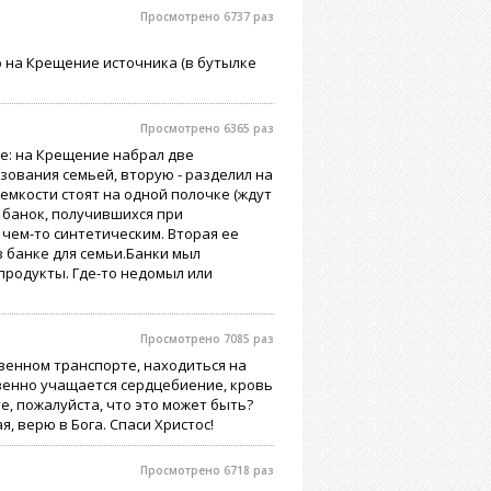
Просмотрено 6737 раз
о на Крещение источника (в бутылке
Просмотрено 6365 раз
е: на Крещение набрал две
ьзования семьей, вторую - разделил на
емкости стоят на одной полочке (ждут
з банок, получившихся при
 чем-то синтетическим. Вторая ее
 в банке для семьи.Банки мыл
продукты. Где-то недомыл или
Просмотрено 7085 раз
венном транспорте, находиться на
овенно учащается сердцебиение, кровь
е, пожалуйста, что это может быть?
я, верю в Бога. Спаси Христос!
Просмотрено 6718 раз