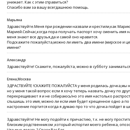
унижает. Как с этим справиться?
Спасибо вам за вашу всегдашнюю помощь.
Марьяна
Здравствуйте.Меня при рождении назвали и крестили,как Марию,
Марией.Сейчас,когда пора получать паспорт хочу сменить имя н
меня знают все друзья,да и самой оно нравится.
Подскажите пожалуйста,можно ли иметь два имени (мирское и ц
имени?
Александр
Здравствуйте! Скажите, пожалуйста, можно в субботу заниматься
Елена,Москва
ЗДРАСТВУЙТЕ !СКАЖИТЕ ПОЖАЛУЙСТА у меня родилась дочка,мы на
но у меня такой вопрос если я хочу теперь назвать дочку по друг
перекрещивают я и не собираюсь!но это имя настолько распрос
слышишь это имя, можно ли если имя будет крещенное одно а по 
настроение портится когда я думаю про то что дочка пойдет в ш
Здравствуйте! Не могу подойти к причастию, т.к. не могу простит
близким родственником ,который испортил моего ребенка, опоз
Что мне делать? Спаси Вас Бог.