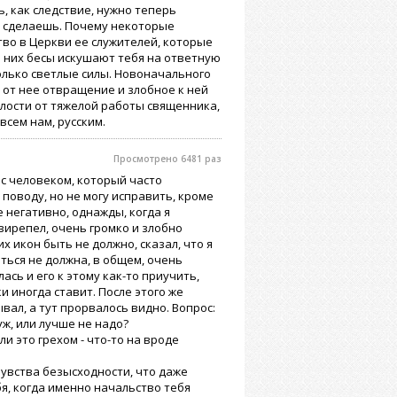
ь, как следствие, нужно теперь
не сделаешь. Почему некоторые
во в Церкви ее служителей, которые
з них бесы искушают тебя на ответную
только светлые силы. Новоначального
от нее отвращение и злобное к ней
талости от тяжелой работы священника,
всем нам, русским.
Просмотрено 6481 раз
 с человеком, который часто
 поводу, но не могу исправить, кроме
е негативно, однажды, когда я
вирепел, очень громко и злобно
х икон быть не должно, сказал, что я
ться не должна, в общем, очень
ась и его к этому как-то приучить,
и иногда ставит. После этого же
ывал, а тут прорвалось видно. Вопрос:
ж, или лучше не надо?
ли это грехом - что-то на вроде
чувства безысходности, что даже
я, когда именно начальство тебя