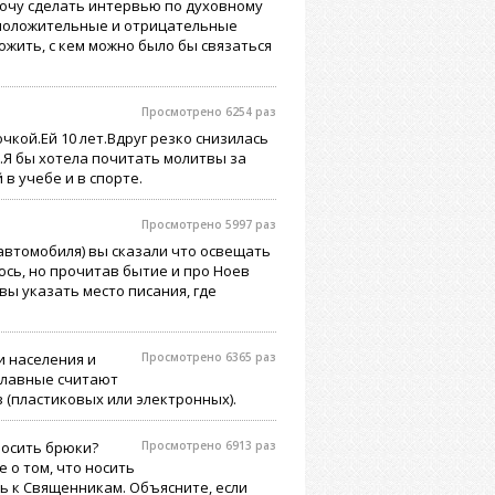
Хочу сделать интервью по духовному
 положительные и отрицательные
ожить, с кем можно было бы связаться
Просмотрено 6254 раз
кой.Ей 10 лет.Вдруг резко снизилась
я.Я бы хотела почитать молитвы за
в учебе и в спорте.
Просмотрено 5997 раз
автомобиля) вы сказали что освещать
юсь, но прочитав бытие и про Ноев
вы указать место писания, где
и населения и
Просмотрено 6365 раз
славные считают
 (пластиковых или электронных).
носить брюки?
Просмотрено 6913 раз
 о том, что носить
ть к Священникам. Объясните, если