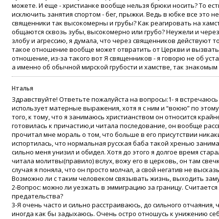
можете. И еще - христианке вообще нельзя брюки носить? То ест
исключить занятия спортом - бег, прыжки. Ведь в юбке все это 
священники так высокомерны и грубы? Как реагировать на хамст
общаются сквозь зубы, высокомерно или грубо? Неужели и чере
злобу и агрессию, я думала, что через священников действуют 
такое отношение вообще может отвратить от Церкви и вызвать 
отношение, из-за такого вот Я священников - я говорю не об ус
а именно об обычной мирской грубости и хамстве, так знакомым 
Нталья
Здравствуйте! Ответьте пожалуйста на вопросы:1- я встречаюсь
использует матерные выражения, хотя я с ним и “воюю” по этому
того, к тому, что я занимаюсь христианством он относится крайн
готовилась к причастию,и читала последование, он вообще расс
прочитал мне мораль о том, что больше в его присутствии никаки
испортилась, что нормальная русская баба такой хренью занима
сильно меня унизил и обидел. Хотя до этого я долгое время старал
читала молитвы(правило) вслух, вожу его в церковь, он там свечк
случая я поняла, что он просто молчал, а свой негатив не высказ
Возможно ли с таким человеком связывать жизнь, выходить заму
2-Вопрос: можно ли уезжать в эммиграцию за границу. Считается 
предательства?
3-Я очень часто и сильно расстраиваюсь, до сильного отчаяния, 
иногда как бы задыхаюсь. Очень остро отношусь к унижению себ