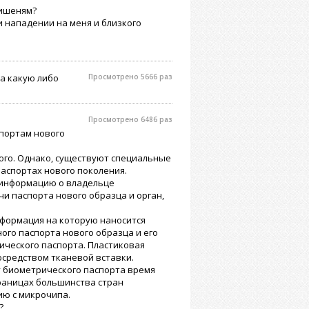
мишеням?
и нападении на меня и близкого
за какую либо
Просмотрено 5666 раз
Просмотрено 6486 раз
спортам нового
ого. Однако, существуют специальные
аспортах нового поколения.
 информацию о владельце
и паспорта нового образца и орган,
нформация на которую наносится
ого паспорта нового образца и его
ического паспорта. Пластиковая
осредством тканевой вставки.
у биометрического паспорта время
раницах большинства стран
ю с микрочипа.
?