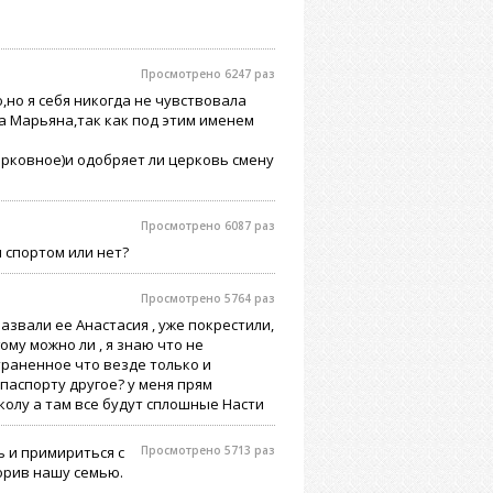
Просмотрено 6247 раз
но я себя никогда не чувствовала
а Марьяна,так как под этим именем
ерковное)и одобряет ли церковь смену
Просмотрено 6087 раз
 спортом или нет?
Просмотрено 5764 раз
звали ее Анастасия , уже покрестили,
ому можно ли , я знаю что не
траненное что везде только и
паспорту другое? у меня прям
колу а там все будут сплошные Насти
ь и примириться с
Просмотрено 5713 раз
орив нашу семью.