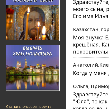
Здравствуйте,
моего сына, 
Его имя Илья
Казахстан, го
Моя внучка Е
крещёная. Ка
покровительн
Анатолий.Кие
Когда у меня 
Ольга, Примо
Здравствуйте.
"Юля", то ка
Статьи спонсоров проекта
когда ее ден