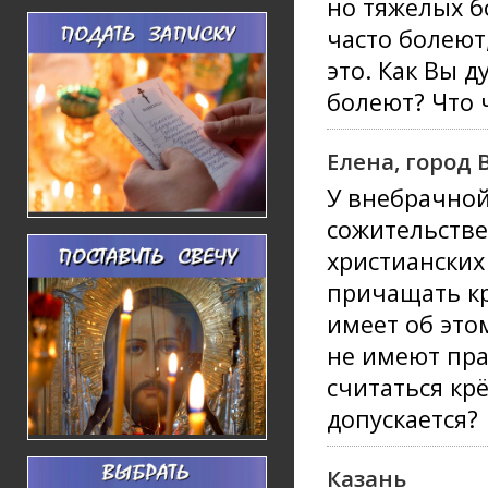
но тяжелых б
часто болеют
это. Как Вы д
болеют? Что 
Елена, город 
У внебрачной
сожительстве
христианских
причащать кр
имеет об это
не имеют пра
считаться кр
допускается?
Казань