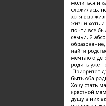
молиться и к
сложилась, н
хотя всю жиз
жизни хоть и
почти все был
семьи. Я абс
образование,
найти родств
мечтаю о детя
родить уже не
.Приоритет д
быть оба роди
Хочу стать м
крестной мам
душу в них вк
развелся с ж