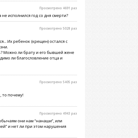
Просмотрено 4691 раз
 не исполнился год со дня смерти?
Просмотрено 5028 раз
я... Их ребенок (крещен) остался с
зни.
ь? Можно ли брату и его бывшей жене
димо ли благословление отца и
Просмотрено 5405 раз
 то почему!
Просмотрено 4943 раз
обычаям они нам “нанаши”, или
й” и нет ли при этом нарушения