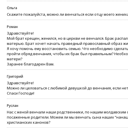
Ольга
Скажите пожалуйста, можно ли венчаться если отцу моего жениха
Роман
Здравствуйте!
Мой брат крещен, женился, но в церкви не венчался. Брак распалс
матерью. Брат хочет начать праведный православный образ жи
Я хочу помочь ему восстановить семью. Что необходимо сделат
пройти обряд венчания, чтобы их брак был правильным? Необхо
матери?
Заранее благодарен Вам.
Григорий
Здравствуйте!
Можно ли целоваться с любимой девушкой до венчания, если нет,
Спаси Господи!
Руслан
Нас с женой венчали наши родственники, по нашим молдавским 
посаженные родители. Можем ли мы венчать сына наших “нанаше
христианских канонов?