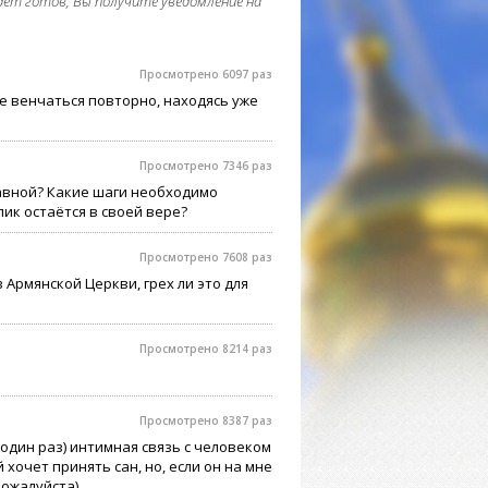
дет готов, Вы получите уведомление на
Просмотрено 6097 раз
е венчаться повторно, находясь уже
Просмотрено 7346 раз
авной? Какие шаги необходимо
лик остаётся в своей вере?
Просмотрено 7608 раз
Армянской Церкви, грех ли это для
Просмотрено 8214 раз
Просмотрено 8387 раз
(один раз) интимная связь с человеком
 хочет принять сан, но, если он на мне
пожалуйста)