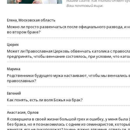
нашем сайте. Как только ответ бу
Ваш почтовый ящик.
Елена, Московская область
Можно ли просто развенчаться после официального развода, и н
во втором браке?
Цюрих
Может ли Православная Церковь обвенчать католика с правосл
предпринять, чтобы венчание состоялось, при условии, что като
Марина
Родственники будущего мужа настаивают, чтобы мы венчались в 
православных?
Евгений
Как понять, есть ли воля Божья на брак?
Анастасия, Орлов
Я совершила в своей жизни большой грех и ошибку, у меня была 
без брака, но я познакомилась с одним из семинаристов, который
женится, его не рукоположат? (очень важно для меня, ответьте, 