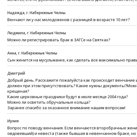
Надежда, г. Набережные Челны
Венчают ли у нас молодоженов с разницей в возрасте 10 лет?
Людмила, г. Набережные Челны
Можно ли регистрировать брак в ЗАГСе на Святках?
Анна, г. Набережные Челны
Сын женится на мусульманке, как сделать все максимально прав
Дмитрий
Добрый день. Расскажите пожалуйста как происходит венчание и
должен при этом присутствовать? Какие нужны документы?Можно
крещеная?
Какие церковные праздники будут в июле месяце 2004 года?
Можно ли осветить обручальные кольца?
Заранее спасибо за оказанное внимание нашим вопросам!
Иулия
Вопрос по поводу венчания. Если венчаются второбрачные жен
овдовевший) и невеста (также бывшая в невенчанном браке, но 