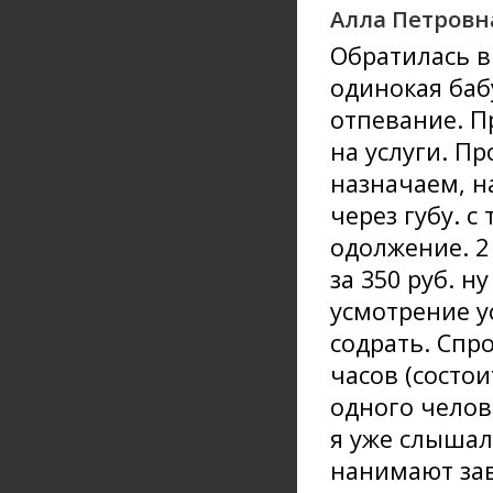
Алла Петровн
Обратилась в
одинокая бабу
отпевание. П
на услуги. П
назначаем, на
через губу. с
одолжение. 2
за 350 руб. н
усмотрение у
содрать. Спро
часов (состо
одного челов
я уже слышал
нанимают зав