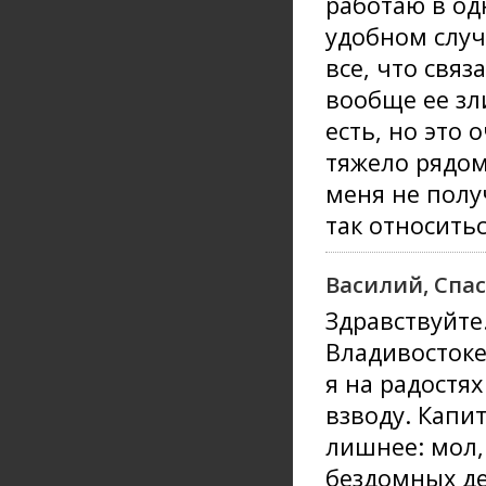
работаю в од
удобном случ
все, что связ
вообще ее зл
есть, но это
тяжело рядом
меня не получ
так относитьс
Василий, Спа
Здравствуйте.
Владивостоке
я на радостя
взводу. Капит
лишнее: мол,
бездомных де