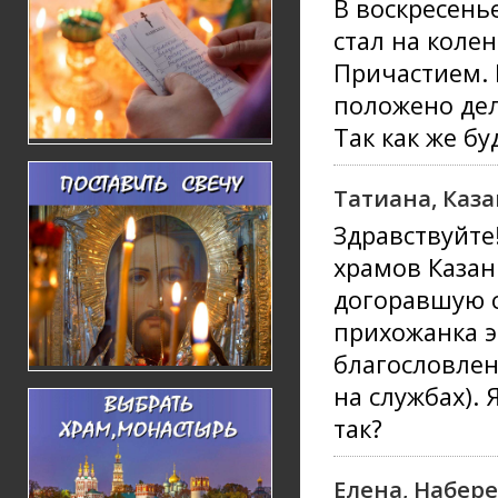
В воскресень
стал на коле
Причастием. 
положено дел
Так как же б
Татиана, Каз
Здравствуйте
храмов Казан
догоравшую с
прихожанка э
благословлен
на службах).
так?
Елена, Набер