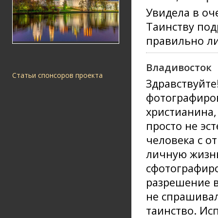
Увидела в оч
Таинству под
правильно ли
Владивосток
Статьи спонсоров проекта
Здравствуйте
фотографиро
христианина, 
просто не эс
человека с о
личную жизнь
сфотографиро
разрешение в
не спрашивали
таинство. Ис