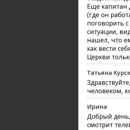
Еще капитан 
(где он рабо
поговорить с 
ситуации, ви
нашел, что ем
как вести себ
Церкви тольк
Татьяна Курск
Здравствуйте
человеком, к
Ирина
Добрый день,
смотрит телев