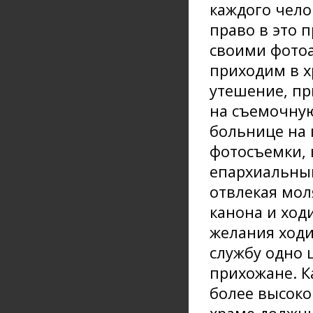
каждого чело
право в это 
своими фотоа
приходим в х
утешение, пр
на съемочную
больнице на 
фотосъемки, 
епархиальный
отвлекая мол
канона и ход
желания ходит
службу одно 
прихожане. К
более высоко