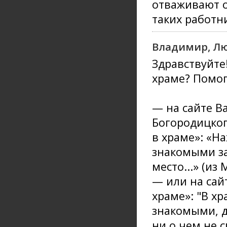
отваживают о
таких работн
Владимир, Л
Здравствуйте
храме? Помог
— на сайте В
Богородицког
в храме»: «На
знакомыми за
место...» (из
— или на сай
храме»: "В х
знакомыми, д
ни о чем не 