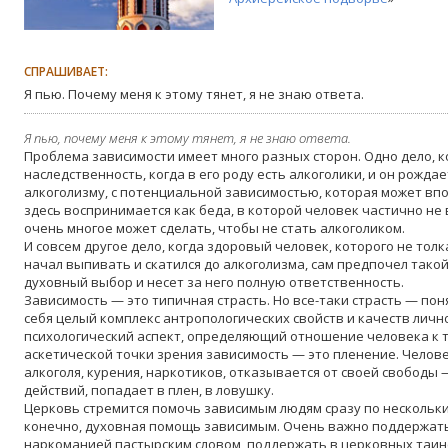
СПРАШИВАЕТ:
Я пью. Почему меня к этому тянет, я не знаю ответа.
Я пью, почему меня к этому тянет, я не знаю ответа.
Проблема зависимости имеет много разных сторон. Одно дело, 
наследственность, когда в его роду есть алкоголики, и он рожд
алкоголизму, с потенциальной зависимостью, которая может вп
здесь воспринимается как беда, в которой человек частично не 
очень многое может сделать, чтобы не стать алкоголиком.
И совсем другое дело, когда здоровый человек, которого не тол
начал выпивать и скатился до алкоголизма, сам предпочел такой
духовный выбор и несет за него полную ответственность.
Зависимость — это типичная страсть. Но все-таки страсть — п
себя целый комплекс антропологических свойств и качеств личн
психологический аспект, определяющий отношение человека к т
аскетической точки зрения зависимость — это пленение. Челов
алкоголя, курения, наркотиков, отказывается от своей свободы 
действий, попадает в плен, в ловушку.
Церковь стремится помочь зависимым людям сразу по нескольки
конечно, духовная помощь зависимым. Очень важно поддержать
наркоманией пастырским словом, поддержать в церковных таинс