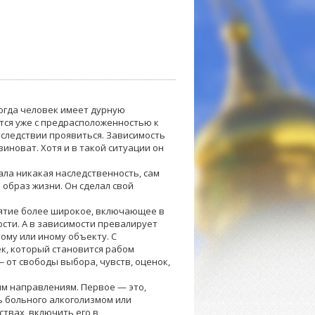
когда человек имеет дурную
ается уже с предрасположенностью к
оследствии проявиться. Зависимость
виноват. Хотя и в такой ситуации он
кала никакая наследственность, сам
 образ жизни. Он сделал свой
онятие более широкое, включающее в
ости. А в зависимости превалирует
ому или иному объекту. С
ек, который становится рабом
— от свободы выбора, чувств, оценок,
м направлениям. Первое — это,
 больного алкоголизмом или
твах, включить его в