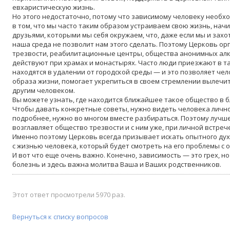
евхаристическую жизнь.
Но этого недостаточно, потому что зависимому человеку необх
в том, что мы часто таким образом устраиваем свою жизнь, начи
друзьями, которыми мы себя окружаем, что, даже если мы и захо
наша среда не позволит нам этого сделать. Поэтому Церковь о
трезвости, реабилитационные центры, общества анонимных алк
действуют при храмах и монастырях. Часто люди приезжают в т
находятся в удалении от городской среды — и это позволяет че
образа жизни, помогает укрепиться в своем стремлении вылечит
другим человеком.
Вы можете узнать, где находится ближайшее такое общество в 
Чтобы давать конкретные советы, нужно видеть человека лично
подробнее, нужно во многом вместе разбираться. Поэтому лучш
возглавляет общество трезвости и с ним уже, при личной встреч
Именно поэтому Церковь всегда призывает искать опытного дух
с жизнью человека, который будет смотреть на его проблемы с 
И вот что еще очень важно. Конечно, зависимость — это грех, но
болезнь и здесь важна молитва Ваша и Ваших родственников.
Этот ответ просмотрели 5970 раз.
Вернуться к списку вопросов