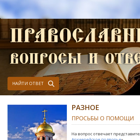
НАЙТИ ОТВЕТ
РАЗНОЕ
ПРОСЬБЫ О ПОМОЩИ
На вопрос отвечает представите
Архиерейское подворье
»