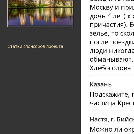
Москву и при
дочь 4 лет) к
причастия). Е
зелье, то ск
после поездки
Статьи спонсоров проекта
люди никогда 
обманывают. 
Хлебосолова
Казань
Подскажите, 
частица Крес
Настя, г. Бийс
Можно ли ок