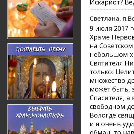
Искариот? Ве
Светлана, п.В
9 июля 2017 
Храме Первов
на Советском
небольшом х
Святителя Ни
только: Цели
множество др
может быть, 
Спасителя, а 
свободном до
Вологде свящ
и я очень уди
обман, то на