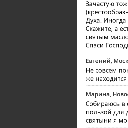
Зачастую тож
(крестообраз
Духа. Иногда
Скажите, а е
святым масло
Спаси Господ
Евгений, Мос
Не совсем по
же находится
Марина, Ново
Собираюсь в о
пользой для 
святыни я мог