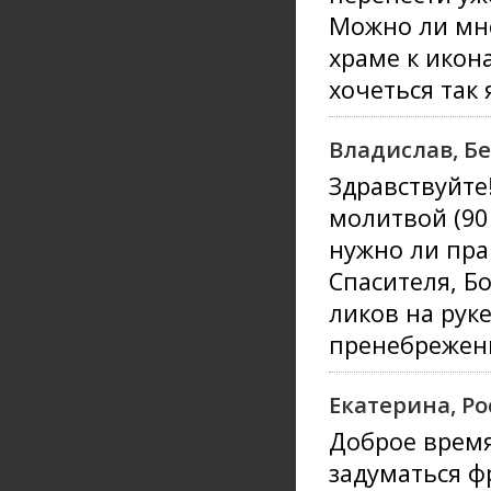
Можно ли мне
храме к икона
хочеться так 
Владислав, Бе
Здравствуйте
молитвой (90 
нужно ли пра
Спасителя, Б
ликов на рук
пренебрежени
Екатерина, Ро
Доброе время
задуматься ф