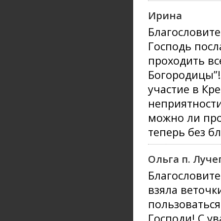
Ирина
Благословите
Господь посл
проходить вс
Богородицы”!
участие в Кр
неприятности
можно ли про
теперь без б
Ольга п. Луче
Благословите
взяла веточк
пользоваться 
Господи! С у