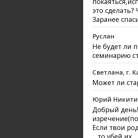
покаяться,исп
это сделать?
Заранее спас
Руслан
Не будет ли 
семинарию ст
Светлана, г. 
Может ли ста
Юрий Никити
Добрый день!
изречение(по
Если твои ро
…то убей их 