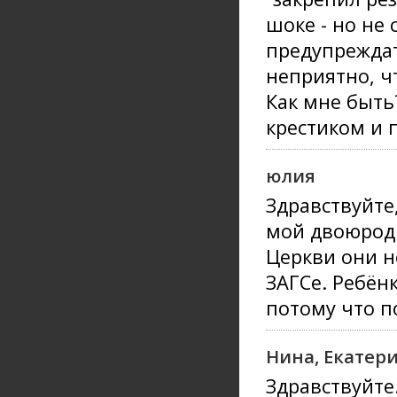
шоке - но не 
предупреждат
неприятно, чт
Как мне быть
крестиком и 
юлия
Здравствуйте
мой двоюродн
Церкви они н
ЗАГСе. Ребёнк
потому что п
Нина, Екатери
Здравствуйте