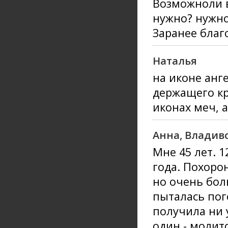
Возможноли в
нужно? нужно
Заранее благ
Наталья
на иконе анг
держащего кр
иконах меч, а
Анна, Владив
Мне 45 лет. 1
года. Похоро
но очень боль
пыталась пог
получила ни
один - молит