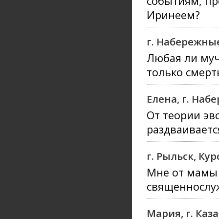
событиям, п
Иринеем?
г. Набережны
Любая ли муч
только смерт
Елена, г. На
От теории эв
раздваиваетс
г. Рыльск, Ку
Мне от мамы 
священнослуж
Мария, г. Каз