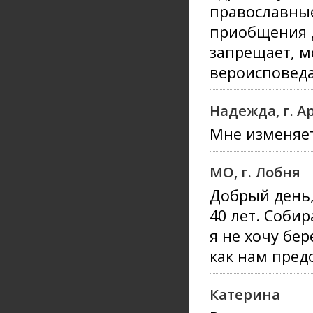
православные
приобщения д
запрещает, м
вероисповед
Надежда, г. А
Мне изменяет
МО, г. Лобня
Добрый день,
40 лет. Соби
я не хочу бе
как нам пред
Катерина