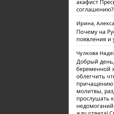
акафист Прес
соглашению?С
Ирина, Алекс
Почему на Ру
появления и 
Чулкова Наде
Добрый день,
беременной 
облегчить чт
причащению? 
молитвы, раз
прослушать к
недомоганий 
жду ответа! С