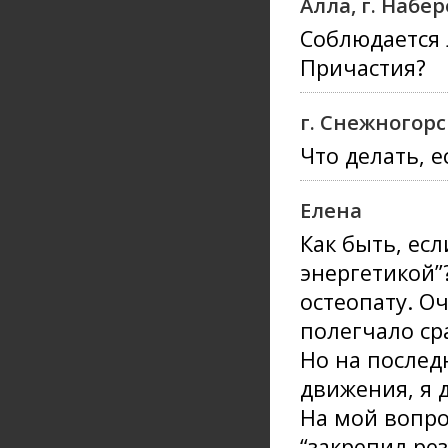
Алла, г. Наб
Соблюдается 
Причастия?
г. Снежногорс
Что делать, 
Елена
Как быть, есл
энергетикой”
остеопату. О
полегчало сра
Но на послед
движения, я 
На мой вопрос
“закрепил рез