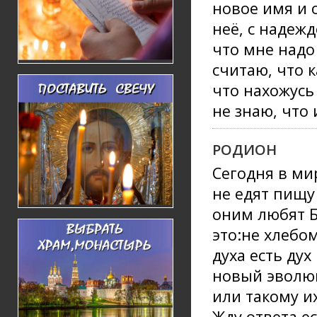
новое имя и 
неё, с надежд
что мне надо 
считаю, что 
что нахожусь
не знаю, что 
РОДИОН
Сегодня в ми
не едят пищу
оним любят Б
это:не хлебо
духа есть дух
новый эволюц
или такому и
Жду ответа е