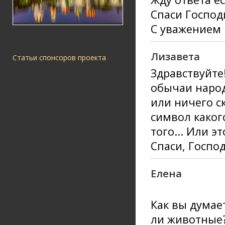
Спаси Господ
С уважением 
Лизавета
Статьи спонсоров проекта
Здравствуйте
обычаи народ
или ничего ск
символ каког
того... Или 
Спаси, Господ
Елена
Как вы думае
ли животные