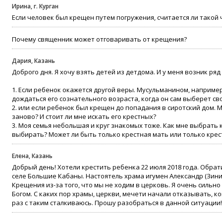
Ирина, г. Курган
Если человек был крещен путем погружения, считается ли тако
Почему священник может отговаривать от крещения?
Дария, Казань
Доброго дня. Я хочу взять детей из детдома. И у меня возник ряд
1. Если ребенок окажется другой веры. Мусульманином, например
дождаться его сознательного возраста, когда он сам выберет сво
2. или если ребенок был крещен до попадания в сиротский дом. 
заново? И стоит ли мне искать его крестных?
3. Моя семья небольшая и круг знакомых тоже. Как мне выбрать к
выбирать? Может ли быть только крестная мать или только кре
Елена, Казань
Добрый день! Хотели крестить ребенка 22 июля 2018 года. Обра
селе Большие Кабаны. Настоятель храма игумен Александр (Зини
Крещения из-за того, что мы не ходим в церковь. Я очень сильн
Богом. С каких пор храмы, церкви, мечети начали отказывать, 
раз с таким сталкиваюсь. Прошу разобраться в данной ситуации!