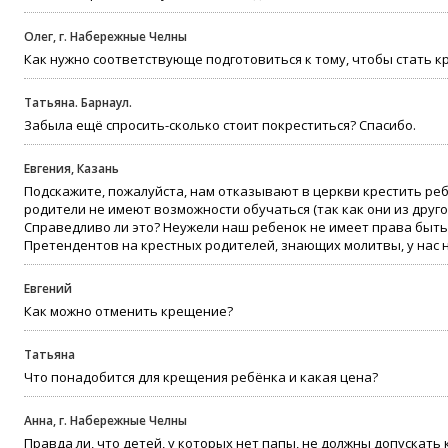
Олег, г. Набережные Челны
Как нужно соответствующе подготовиться к тому, чтобы стать к
Татьяна. Барнаул.
Забыла ещё спросить-сколько стоит покреститься? Спасибо.
Евгения, Казань
Подскажите, пожалуйста, нам отказывают в церкви крестить ре
родители не имеют возможности обучаться (так как они из друго
Справедливо ли это? Неужели наш ребенок не имеет права быть
Претендентов на крестных родителей, знающих молитвы, у нас н
Евгений
Как можно отменить крещение?
Татьяна
Что понадобится для крещения ребёнка и какая цена?
Анна, г. Набережные Челны
Правда ли, что детей, у которых нет папы, не должны допускать