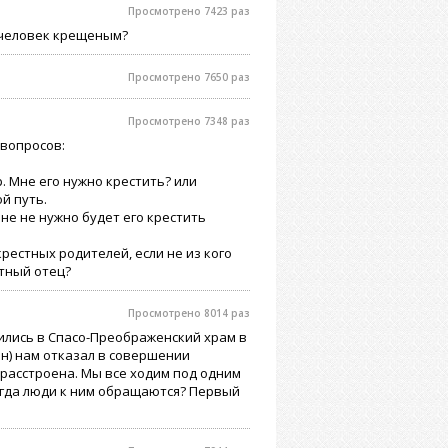
Просмотрено 7423 раз
й человек крещеным?
Просмотрено 7650 раз
Просмотрено 7348 раз
 вопросов:
. Мне его нужно крестить? или
й путь.
Мне не нужно будет его крестить
рестных родителей, если не из кого
стный отец?
Просмотрено 8014 раз
тились в Спасо-Преображенский храм в
н) нам отказал в совершении
о расстроена. Мы все ходим под одним
когда люди к ним обращаются? Первый