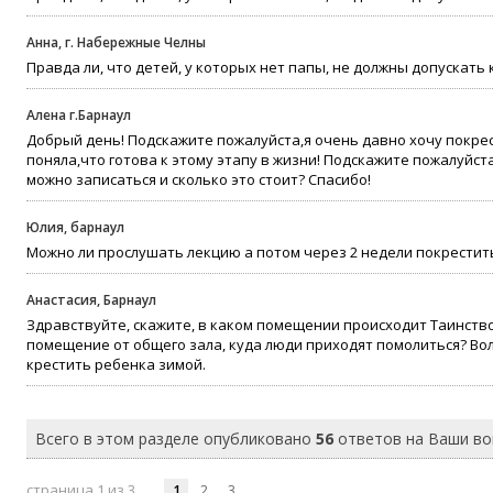
Анна, г. Набережные Челны
Правда ли, что детей, у которых нет папы, не должны допускать
Алена г.Барнаул
Добрый день! Подскажите пожалуйста,я очень давно хочу покрес
поняла,что готова к этому этапу в жизни! Подскажите пожалуйста
можно записаться и сколько это стоит? Спасибо!
Юлия, барнаул
Можно ли прослушать лекцию а потом через 2 недели покрестит
Анастасия, Барнаул
Здравствуйте, скажите, в каком помещении происходит Таинств
помещение от общего зала, куда люди приходят помолиться? Волн
крестить ребенка зимой.
Всего в этом разделе опубликовано
56
ответов на Ваши в
страница 1 из 3
1
2
3