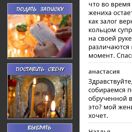
что во время
жениха остает
как залог ве
кольцом супр
на своей рук
различаются 
момент. Спас
анастасия
Здравствуйте
собираемся п
обрученной в
это? мой жен
хочет.
Натлья