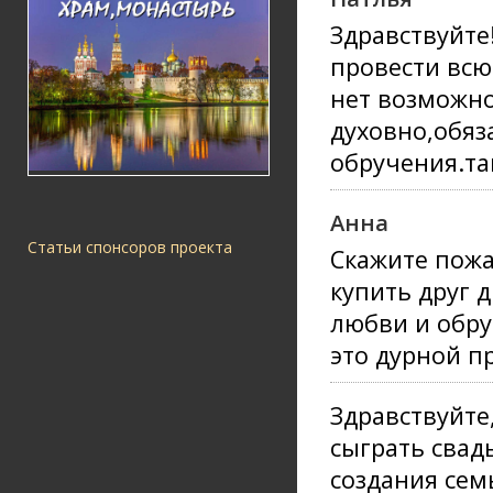
Здравствуйте
провести всю
нет возможно
духовно,обяз
обручения.та
Анна
Статьи спонсоров проекта
Скажите пож
купить друг 
любви и обру
это дурной п
Здравствуйте
сыграть свад
создания сем