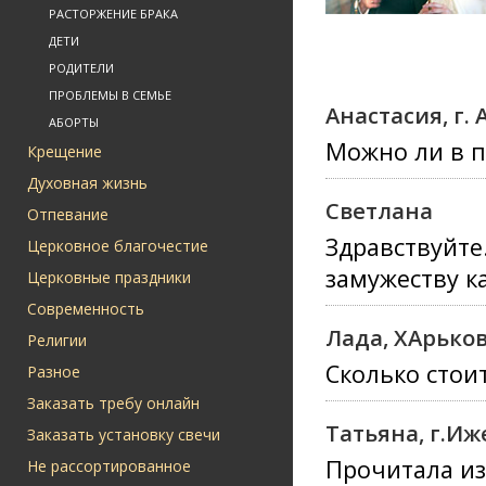
РАСТОРЖЕНИЕ БРАКА
ДЕТИ
РОДИТЕЛИ
ПРОБЛЕМЫ В СЕМЬЕ
Анастасия, г.
АБОРТЫ
Можно ли в п
Крещение
Духовная жизнь
Светлана
Отпевание
Здравствуйте
Церковное благочестие
замужеству к
Церковные праздники
Современность
Лада, ХАрько
Религии
Сколько стои
Разное
Заказать требу онлайн
Татьяна, г.Иж
Заказать установку свечи
Прочитала из
Не рассортированное