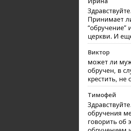
Ирина
Здравствуйте
Принимает ли
“обручение” 
церкви. И еще
Виктор
может ли муж
обручен, в сл
крестить, не 
Тимофей
Здравствуйте
обручения ме
говорить об 
обручением и