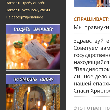
Заказать требу онлайн
Заказать установку свечи
Не рассортированное
СПРАШИВАЕТ:
Мы правнуки 
Здравствуйте
Советуем вам
государствен
находящийся 
"Владивосток
личное дело
нашей епархи
Спаси Христо
Этот ответ пр