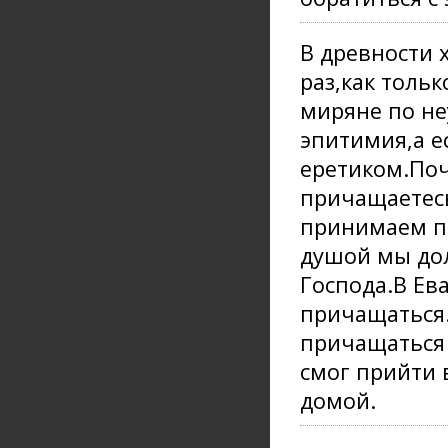
В древности
раз,как толь
миряне по не
эпитимия,а е
еретиком.Поч
причащаетесь
принимаем пи
душой мы дол
Господа.В Ев
причащаться.
причащаться 
смог прийти 
домой.