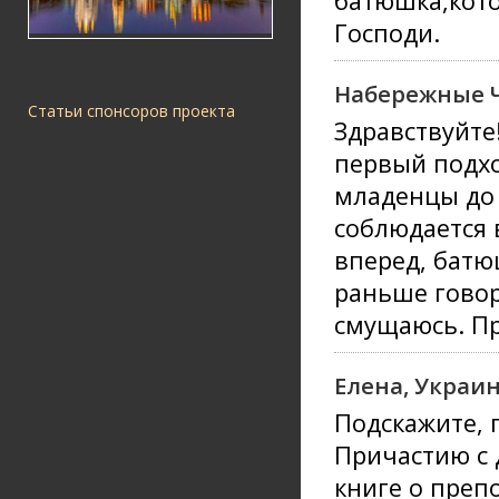
батюшка,кото
Господи.
Набережные 
Статьи спонсоров проекта
Здравствуйте!
первый подхо
младенцы до 
соблюдается 
вперед, батю
раньше говор
смущаюсь. Пр
Елена, Украи
Подскажите, 
Причастию с 
книге о преп