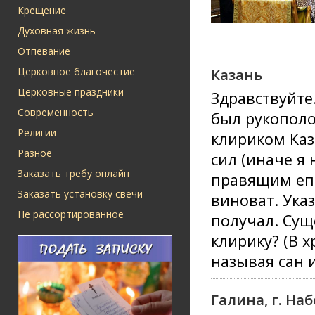
Крещение
Духовная жизнь
Отпевание
Церковное благочестие
Казань
Церковные праздники
Здравствуйте
Современность
был рукополо
Религии
клириком Каз
Разное
сил (иначе я 
Заказать требу онлайн
правящим епи
Заказать установку свечи
виноват. Ука
Не рассортированное
получал. Сущ
клирику? (В 
называя сан 
Галина, г. Н