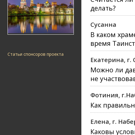
делать?
Сусанна
В каком храм
время Таинст
Статьи спонсоров проекта
Екатерина, г. 
Можно ли дав
не участвова
Фотиния, г.Н
Как правильн
Елена, г. На
Каковы услов