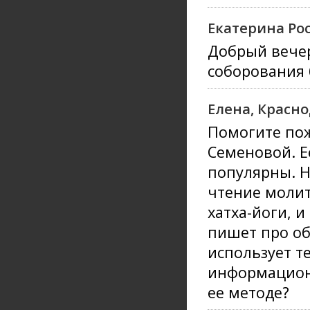
Екатерина Ро
Добрый вечер
соборования 
Елена, Красн
Помогите пож
Семеновой. Е
популярны. Н
чтение молит
хатха-йоги, 
пишет про об
использует т
информацион
ее методе?