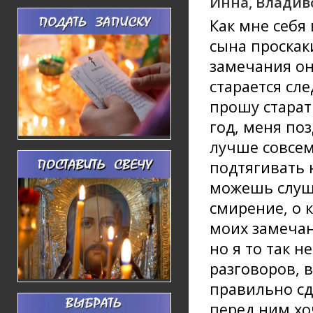
Инна, Владив
Как мне себя 
сына проска
замечания он
старается сл
прошу старат
год, меня по
лучше совсем 
подтягивать н
можешь слуша
смирение, о 
моих замечан
но я то так 
разговоров, 
правильно сд
перед ним хо