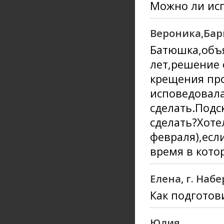
Можно ли исп
Вероника,Бар
Батюшка,объя
лет,решение 
крещения про
исповедовала
сделать.Подс
сделать?Хоте
февраля),есл
время в кото
Елена, г. На
Как подготов
Юлия