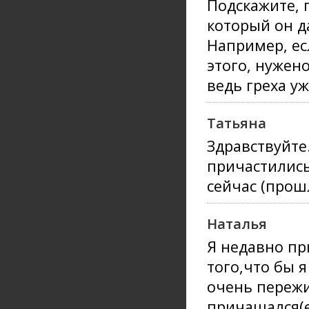
Подскажите, 
который он д
Например, ес
этого, нужен
ведь греха уж
Татьяна
Здравствуйте
причастились
сейчас (прошл
Наталья
Я недавно п
того,что бы 
очень пережи
причащался(е