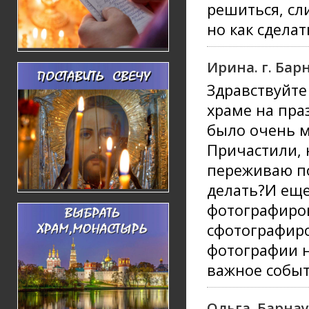
решиться, сл
но как сдела
Ирина. г. Бар
Здравствуйте
храме на пра
было очень м
Причастили, 
переживаю по
делать?И еще
фотографиров
сфотографиро
фотографии н
важное событи
Ольга, Барна