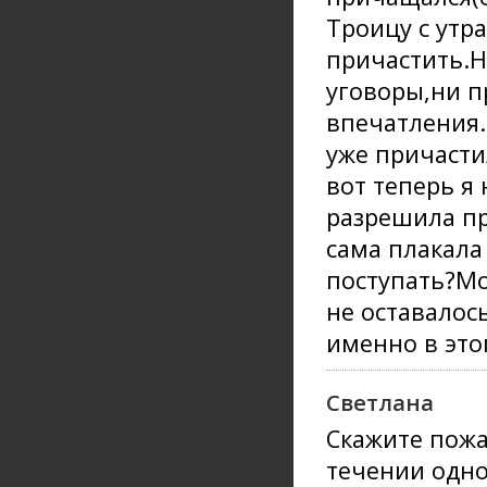
Троицу с утр
причастить.Н
уговоры,ни п
впечатления.
уже причасти
вот теперь я
разрешила пр
сама плакала
поступать?Мо
не оставалос
именно в это
Светлана
Скажите пожа
течении одно