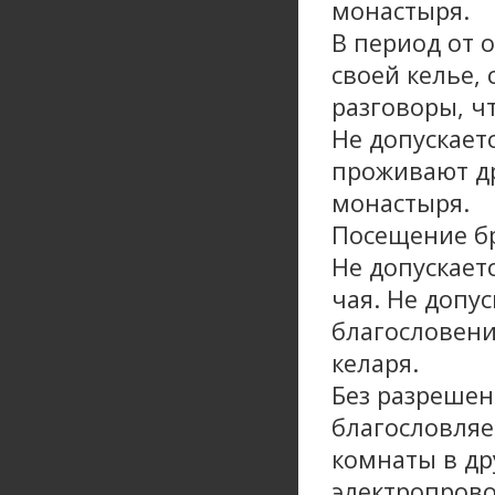
монастыря.
В период от 
своей келье,
разговоры, ч
Не допускает
проживают др
монастыря.
Посещение бр
Не допускает
чая. Не допус
благословени
келаря.
Без разрешен
благословляе
комнаты в др
электропрово