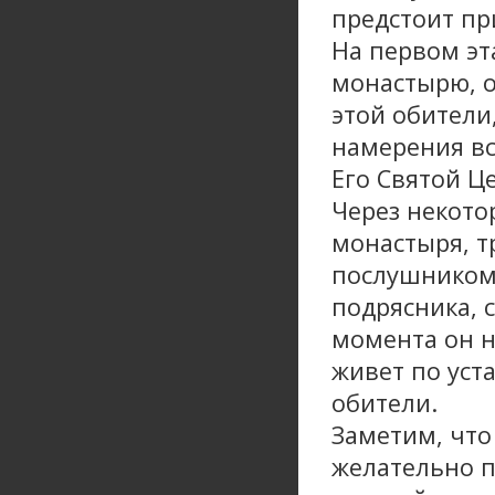
предстоит пр
На первом эт
монастырю, о
этой обители
намерения вс
Его Святой Ц
Через некото
монастыря, т
послушником
подрясника, с
момента он н
живет по уст
обители.
Заметим, что
желательно п