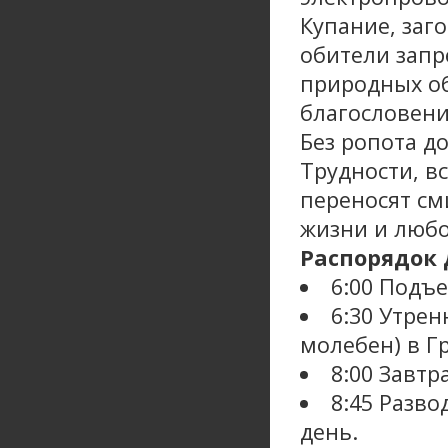
Купание, заг
обители запр
природных об
благословени
Без ропота д
Трудности, в
переносят см
жизни и любо
Распорядок 
6:00 Подъе
6:30 Утре
молебен) в Г
8:00 Завтра
8:45 Разво
день.