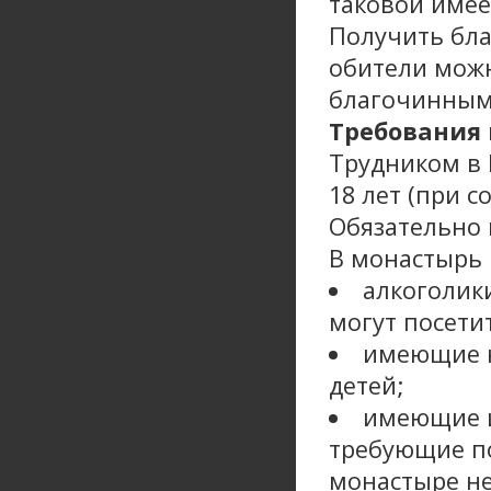
таковой имеет
Получить бла
обители можн
благочинным
Требования
Трудником в 
18 лет (при с
Обязательно 
В монастырь 
алкоголики
могут посети
имеющие н
детей;
имеющие и
требующие п
монастыре не