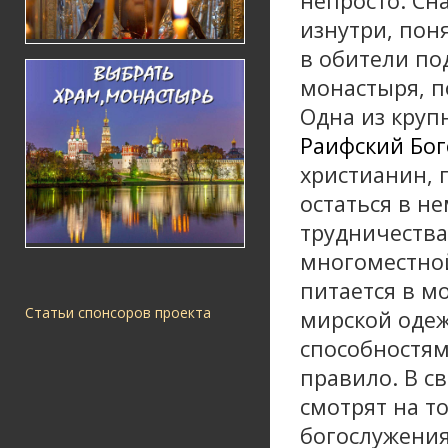
непросто. Сн
изнутри, пон
в обители по
монастыря, п
Одна из круп
Раифский Бо
христианин,
остаться в н
трудничества
многоместной
питается в м
Статьи спонсоров проекта
мирской одеж
способностям
правило. В с
смотрят на т
богослужения