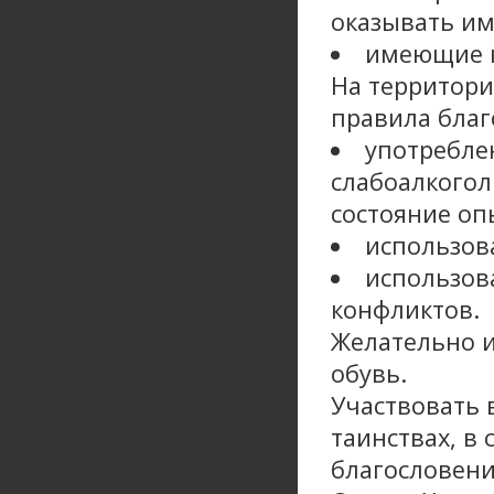
оказывать и
имеющие к
На территори
правила благ
употреблен
слабоалкогол
состояние оп
использов
использов
конфликтов.
Желательно и
обувь.
Участвовать 
таинствах, в
благословени