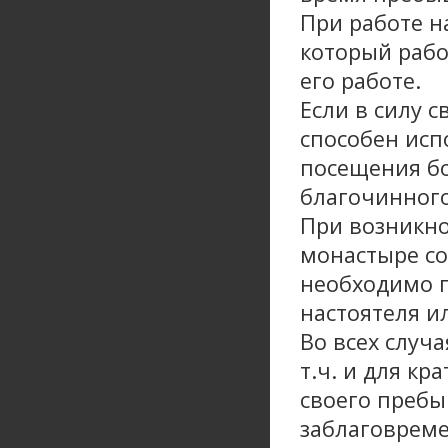
При работе н
который рабо
его работе.
Если в силу 
способен исп
посещения бо
благочинног
При возникн
монастыре со
необходимо п
настоятеля и
Во всех случ
т.ч. и для к
своего пребы
заблаговреме