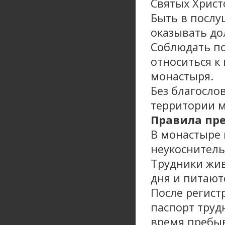
Святых Христ
Быть в послу
оказывать до
Соблюдать по
относиться к
монастыря.
Без благосло
территории м
Правила пре
В монастыре 
неукоснитель
Трудники жив
дня и питают
После регист
паспорт труд
время пребыв