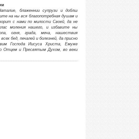
ии
аталие, блаженнии супрузи и доблш
ите на ны вся благопотребная душам и
орит с нами по милости Своей, да не
глас моления нашего, и избавите ны
па, огня, града, меча, нашествия
сех бед, печалей и болезней, да присно
вим Господа Иисуса Христа, Емуже
Его Отцем и Пресвятым Духом, во веки