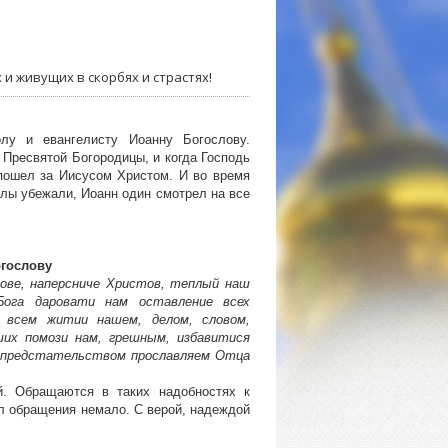
и живущих в скорбях и страстях!
у и евангелисту Иоанну Богослову.
 Пресвятой Богородицы, и когда Господь
, пошел за Иисусом Христом. И во время
олы убежали, Иоанн один смотрел на все
огослову
лове, наперсниче Христов, теплый наш
Бога даровати нам оставление всех
 всем житии нашем, делом, словом,
их помози нам, грешным, избавитися
 предстательством прославляем Отца
. Обращаются в таких надобностях к
дл обращения немало. С верой, надеждой