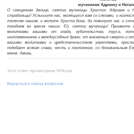
мученикам Адриану и Натал
О священная двоице, святии мученицы Христос Адриане и Н
страдальцы! Услышите нас, молящихся вам со слезами, и низпосл
телесем нашим, и молите Христа Бога, да помилует нас и сотв
погибнем во гресех наших. Ей, святии мученицы! Приимите 
молитвами вашими от глада, губительства, труса, пото
иноплеменников и междоусобныя брани, от внезапныя смерти и от в
вашими молитвами и цредстательством укрепляеми, просла
подобает всякая слава, честь и поклонение, со безначальным 
веков. Аминь.
Этот ответ просмотрели 7476 раз.
Вернуться к списку вопросов