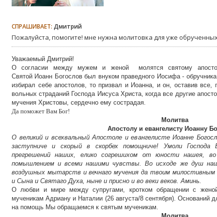
СПРАШИВАЕТ:
Дмитрий
Пожалуйста, помогите! мне нужна молитовка для уже обрученных 
Уважаемый Дмитрий
!
О согласии между мужем и женой молятся святому апостол
Святой Иоанн Богослов был внуком праведного Иосифа - обручника
избирал себе апостолов, то призвал и Иоанна, и он, оставив все
вольных страданий Господа Иисуса Христа, когда все другие апост
мучения Христовы, сердечно ему сострадая.
Да поможет Вам Бог!
Молитва
Апостолу и евангелисту Иоанну Б
О великий и всехвальный Апостоле и евангелисте Иоанне Богос
заступниче и скорый в скорбех помощниче! Умоли Господа 
прегрешений наших, елико согрешихом от юности нашея, во
помышлением и всеми нашими чувствы. Во исходе же душ наш
воздушных мытарств и вечнаго мучения да твоим милостивным
и Сына и Святаго Духа, ныне и присно и во веки веков. Аминь.
О любви и мире между супругами, кротком обращении с женой
мученикам Адриану и Наталии (26 августа/8 сентября). Оснований 
на помощь Mы обращаемся к святым мученикам.
Молитва