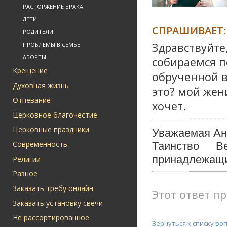
РАСТОРЖЕНИЕ БРАКА
ДЕТИ
СПРАШИВАЕТ:
РОДИТЕЛИ
Здравствуйте
ПРОБЛЕМЫ В СЕМЬЕ
АБОРТЫ
собираемся п
Крещение
обрученной в
Духовная жизнь
это? мой жен
Отпевание
хочет.
Церковное благочестие
Церковные праздники
Уважаемая Ан
Современность
Таинство В
принадлежащи
Религии
Разное
Заказать требу онлайн
Этот ответ пр
Заказать установку свечи
Не рассортированное
Вернуться к списку во