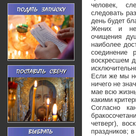
человек, с
следовать ра
день будет бл
Жених и нев
очищения душ
наиболее дос
соединение 
воскресшем д
исключительно
Если же мы не
ничего не зна
мае всю жизнь
какими критер
Согласно ка
бракосочетани
четверг), во
праздников; в