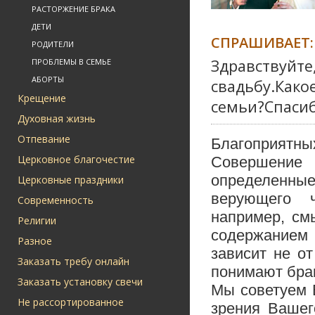
РАСТОРЖЕНИЕ БРАКА
ДЕТИ
СПРАШИВАЕТ:
РОДИТЕЛИ
Здравствуйте
ПРОБЛЕМЫ В СЕМЬЕ
АБОРТЫ
свадьбу.Како
Крещение
семьи?Спасиб
Духовная жизнь
Отпевание
Благоприятны
Церковное благочестие
Совершение
определенные
Церковные праздники
верующего ч
Современность
например, см
Религии
содержанием 
Разное
зависит не от
Заказать требу онлайн
понимают брак
Заказать установку свечи
Мы советуем 
Не рассортированное
зрения Вашег