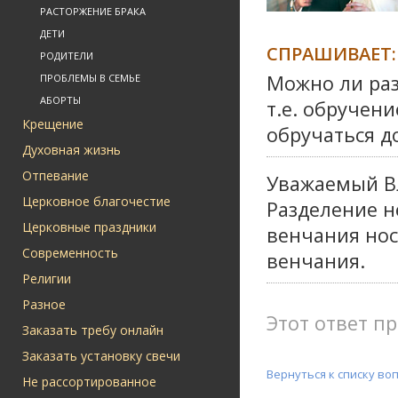
РАСТОРЖЕНИЕ БРАКА
ДЕТИ
СПРАШИВАЕТ:
РОДИТЕЛИ
Можно ли раз
ПРОБЛЕМЫ В СЕМЬЕ
АБОРТЫ
т.е. обручен
Крещение
обручаться д
Духовная жизнь
Отпевание
Уважаемый В
Церковное благочестие
Разделение н
Церковные праздники
венчания нос
Современность
венчания.
Религии
Разное
Этот ответ пр
Заказать требу онлайн
Заказать установку свечи
Вернуться к списку во
Не рассортированное