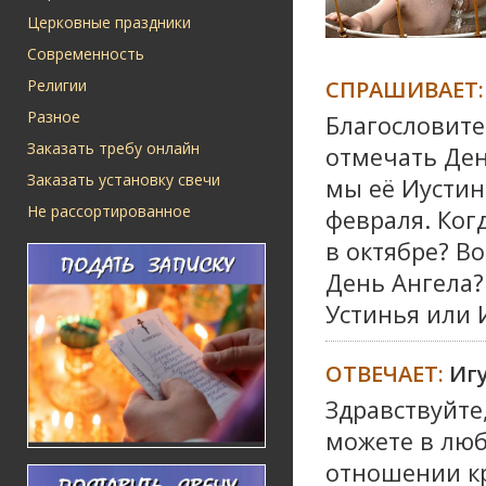
Церковные праздники
Современность
СПРАШИВАЕТ:
Религии
Разное
Благословите
Заказать требу онлайн
отмечать Ден
Заказать установку свечи
мы её Иустино
Не рассортированное
февраля. Ког
в октябре? В
День Ангела?
Устинья или 
ОТВЕЧАЕТ:
Иг
Здравствуйте,
можете в люб
отношении кр