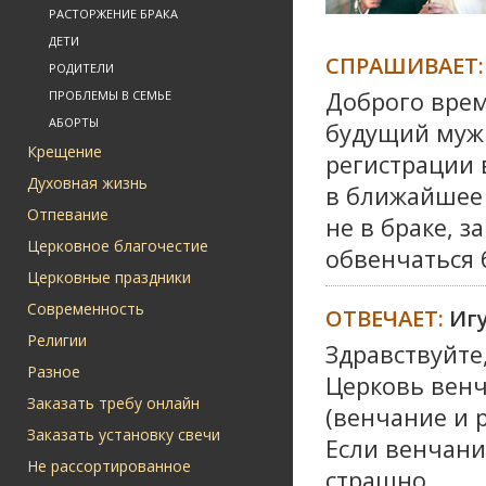
РАСТОРЖЕНИЕ БРАКА
ДЕТИ
СПРАШИВАЕТ:
РОДИТЕЛИ
Доброго врем
ПРОБЛЕМЫ В СЕМЬЕ
АБОРТЫ
будущий муж 
Крещение
регистрации 
Духовная жизнь
в ближайшее 
Отпевание
не в браке, 
Церковное благочестие
обвенчаться 
Церковные праздники
Современность
ОТВЕЧАЕТ:
Иг
Религии
Здравствуйте
Разное
Церковь венч
Заказать требу онлайн
(венчание и 
Заказать установку свечи
Если венчани
Не рассортированное
страшно.