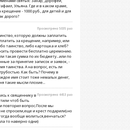
именами святых: Захар, Дорофей,
афаил, Ульяна. Где и в каком храме,
рещение - 1000 руб., для детей и для
ак дорого?
Просмотрено 5035 раз
аинство, которую должны заплатить
 платить за крещение, например, или
ибо таинство, либо картошка и хлеб?
осить провести бесплатно церемонию.
и такая сумма по их бюджету...или по
ные за принятие записок и заявок, -
я таинства. А на вопрос, есть ли
грубостью. Как быть? Почему в
аждое имя стоит тоже немалых денег,
ня такие мысли плохие...
ись к священнику в
Просмотрено 4453 раз
етили чтоб быть
.и повторил вопрос.После мы
не спросили,еще и крест подарили).но
 тогда вообще молиться,венчаться?
ла то наверно одни)