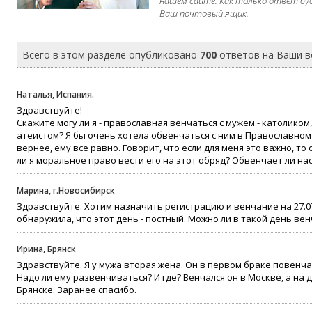
нашем сайте. Как только ответ бу
Ваш почтовый ящик.
Всего в этом разделе опубликовано
700
ответов на Ваши 
Наталья, Испания.
Здравствуйте!
Скажите могу ли я - православная венчаться с мужем - католиком
атеистом? Я бы очень хотела обвенчаться с ним в Православном 
вернее, ему все равно. Говорит, что если для меня это важно, т
ли я моральное право вести его на этот обряд? Обвенчает ли н
Марина, г.Новосибирск
Здравствуйте. Хотим назначить регистрацию и венчание на 27.07
обнаружила, что этот день - постный. Можно ли в такой день ве
Ирина, Брянск
Здравствуйте. Я у мужа вторая жена. Он в первом браке повенча
Надо ли ему развенчиваться? И где? Венчался он в Москве, а на
Брянске. Заранее спасибо.