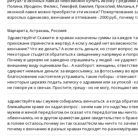
ритуал? В иконных лавках невозможно купить иконку с редкими 
Полина, Иродион, Феликс, Тимофей, Емилия, Прокопий, Меланья, Р
иконной лавке можно приобрести эти иконки? Пожертвование за к
взрослых одинаково, венчание и отпевание - 2000 руб., почему т
Маргарита, Астрахань, Россиия
Здравствуйте! Скажите: в храмах назначены суммы за каждое т
прихожане (принести в жертву). А если у людей нет возможности
венчание? Что же делать? А если есть деньги, но стоит вопрос: л
Некоторые стыдятся обратиться к священнику напрямую и попр
Почему в церквях не заведено спрашивать у людей - не ударяет л
внешнему виду оценивали бы... А наоборот: женщины, ответствен
сдирают немалые деньги: за видеосъемку, за фотосъемку во врем
благословение настоятеля устраивать такие поборы - отвечают 
некоторых церквях подать записку о здравиии или за упокой - к
не говоря уж о свечах. Простите, грешу - но не могу, посещают ме
здравствуйте.мы с мужем собирались венчаться. а когда обратил
ближайшем храме он задал вопрос - зачем нам это надо?мы отв
мужем и женой перед Богом.он сказал что перед Богом мы ничто
обвенчались но в другом храме(там даже свидетельство о браке 
в голове осталось:почему он так сказал?если мы ничто то зачем
почему к венчанию в разных храмах подходят по-разному(прави