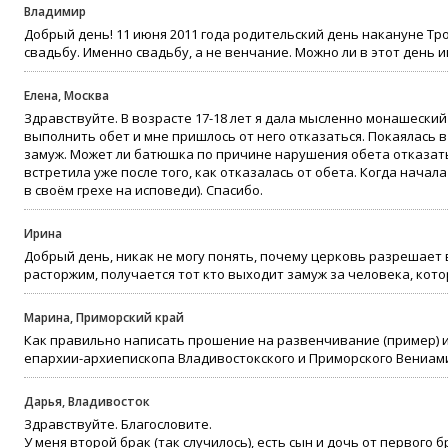
Владимир
Добрый день! 11 июня 2011 года родительский день накануне Тр
свадьбу. Именно свадьбу, а не венчание. Можно ли в этот день 
Елена, Москва
Здравствуйте. В возрасте 17-18 лет я дала мысленно монашеский 
выполнить обет и мне пришлось от него отказаться. Покаялась в
замуж. Может ли батюшка по причине нарушения обета отказать
встретила уже после того, как отказалась от обета. Когда начала
в своём грехе на исповеди). Спасибо.
Ирина
Добрый день, никак не могу понять, почему церковь разрешает 
расторжим, получается тот кто выходит замуж за человека, кот
Марина, Приморский край
Как правильно написать прошение на развенчивание (пример) и
епархии-архиепископа Владивостокского и Приморского Вениам
Дарья, Владивосток
Здравствуйте. Благословите.
У меня второй брак (так случилось), есть сын и дочь от первого