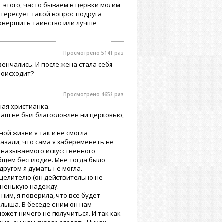
 этого, часто бываем в цервки молим
нтересует такой вопрос подруга
совершить таинство или лучше
Просмотрено 5141 раз
енчались. И после жена стала себя
происходит?
Просмотрено 4658 раз
ная христианка.
наш не был благословлен ни церковью,
ой жизни я так и не смогла
казали, что сама я забеременеть не
к называемого искусственного
общем бесплодие. Мне тогда было
 другом я думать не могла.
целителю (он действительно не
оненькую надежду.
ним, я поверила, что все будет
лыша. В беседе с ним он нам
ожет ничего не получиться. И так как