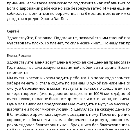
причиной, если такое возможно то подскажите как избавиться от
Бога о даровании ребенка но все безрезультатно. И меня еще и
собирается венчаться но беременная на 6 месяце, можно ли им 
дождаться родов. Храни Вас Бог.
Сергей
Здравствуйте, Батюшка! Подскажите, пожалуйста, мы с женой пов
чувствовать плохо. То плачет, то сил никаких нет... Почему так 
Елена, Россия
Здравствуйте, меня зовут Елена я русская крещенная православ
Год назад я вышла замуж по взаимной любви за татарина. Брак 
ни мечетью.
Мы очень хотели и хотим родить ребенка. Но после года совместн
забеременеть. Я стала ходить по врачам. В одной клинике мне с
смогу, а беременность может наступить только по средствам та
оплодотворения (очень дорогостоящего и не 100 % метода), во-
очень плохо, в голове были все время только эти слова, ни о чем
Одна моя знакомая предложила мне съездить к мусульманскому 
шарлатан и помог многим людям). Я цеплялась за каждую даже т
В ближайшее время мы с мужем съездили к нему. После встречи с 
хорошо, и я обязательно сама забеременею и рожу здорового ма
рекомендовал благословить наш брак, и что без благословения м