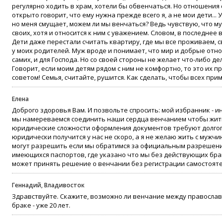
регулярно ходить в храм, хотели бы обвенчаться. Но отношения 
открыто говорит, что ему нужна прежде всего я, а не мои дети...
но меня смущает, можем ли мы венчаться? Ведь чувствую, что м
своих, хотя и относится к ним с уважением. Словом, в последнее
Дети даже перестали считать квартиру, где мы все проживаем, 
у моих родителей. Муж вроде и понимает, что мир и добрые отн
самих, и для Господа. Но со своей стороны не желает что-либо де
Говорит, если моим детям рядом с ним не комфортно, то это их 
советом! Семья, считайте, рушится. Как сделать, чтобы всех прим
Елена
Доброго здоровья Вам. И позвольте спросить: мой избранник - и
мы намереваемся соединить наши сердца венчанием чтобы жить 
юридические сложности оформления документов требуют долгог
юридически получится у нас не скоро, а я не желаю жить с мужчи
могут разрешить если мы обратимся за официальным разрешен
имеющихся паспортов, где указано что мы без действующих бра
может принять решение о венчании без регистрации самостояте
Геннадий, Владивосток
Здравствуйте. Скажите, возможно ли венчание между правосла
браке - уже 20 лет.