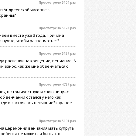
Просмотрено 5104 раз
в Андреевской часовне г.
Украины?
Просмотрено 5178 раз
ивем вместе уже 3 года. Причина
то нужно, чтобы развенчаться?
Просмотрено 5157 раз
да расценки на крещение, венчание. А
й взнос, как же мне обвенчаться с
Просмотрено 4737 раз
ь, в этом чувствую и свою вину...с
об венчании остался у него.как
 где и состоялось венчание?заранее
Просмотрено 5191 раз
 на церемонии венчания мать супруга
и ребенка не может ли быть это