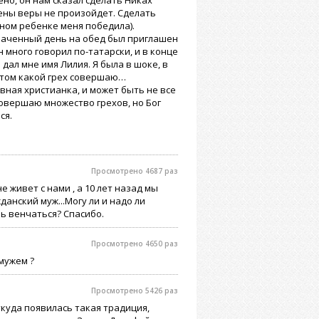
но, он нам сказал сделать Никах
смены веры не произойдет. Сделать
нном ребенке меня победила).
наченный день на обед был приглашен
 много говорил по-татарски, и в конце
 дал мне имя Лилия. Я была в шоке, в
о том какой грех совершаю…
вная христианка, и может быть не все
совершаю множество грехов, но Бог
ся.
Просмотрено 4687 раз
 живет с нами , а 10 лет назад мы
данский муж...Могу ли и надо ли
ь венчаться? Спасибо.
Просмотрено 4650 раз
мужем ?
Просмотрено 5426 раз
куда появилась такая традиция,