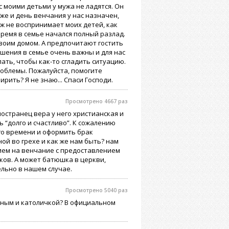
с моими детьми у мужа не ладятся. Он
 Уже и день венчания у нас назначен,
уж не воспринимает моих детей, как
 время в семье начался полный разлад.
своим домом. А предпочитают гостить
ошения в семье очень важны и для нас
лать, чтобы как-то сгладить ситуацию.
проблемы. Пожалуйста, помогите
ирить? Я не знаю... Спаси Господи.
Просмотрено 4667 раз
ностранец вера у него христианская и
“долго и счастливо”. К сожалению
о времени и оформить брак
ной во грехе и как же нам быть? нам
ием на венчание с предоставлением
ков. А может батюшка в церкви,
льно в нашем случае.
Просмотрено 5040 раз
вным и католичкой? В официальном