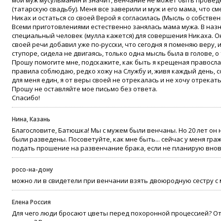
мой муж мусульманин и значит, Венчание не может быть проведе
(татарскую свадьбу). Меня все заверили и муж и его мама, что 
Никах и остаться со своей Верой я согласилась (Мысль о собстве
Всеми приготовлениями естественно занялась мама мужа. В наз
специальный человек (мулла кажется) для совершения Никаха. Он
своей речи добавил уже по-русски, что сегодня я поменяю веру, и
ступоре, сидела не двигаясь, только одна мысль была в голове, 
Прошу помогите мне, подскажите, как быть я крещеная правосла
правила соблюдаю, редко хожу на Службу и, живя каждый день, 
для меня един, я от веры своей не отрекалась и не хочу отрекать
Прошу не оставляйте мое письмо без ответа.
Спасибо!
Нина, Казань
Благословите, Батюшка! Мы с мужем были венчаны. Но 20 лет он не
были разведены. Посоветуйте, как мне быть... сейчас у меня граж
подать прошение на развенчание брака, если не планирую внов
росо-на-дону
можно ли в свидетели при венчании взять двоюродную сестру с 
Елена Россия
Для чего люди бросают цветы перед похоронной процессией? От