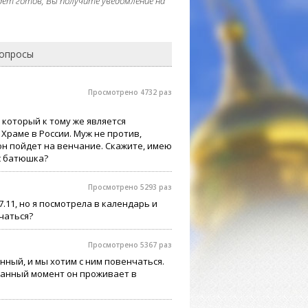
дет готов, Вы получите уведомление на
вопросы
Просмотрено 4732 раз
, который к тому же является
Храме в России. Муж не против,
о он пойдет на венчание. Скажите, имею
ас батюшка?
Просмотрено 5293 раз
.11, но я посмотрела в календарь и
нчаться?
Просмотрено 5367 раз
нный, и мы хотим с ним повенчаться.
 данный момент он проживает в