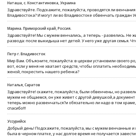
Наташа, с. Константиновка, Украина
Здравствуйте. Подскажите, пожалуйста, проводятся ли венчания 
Владивостока? И могут ли во Владивостоке обвенчать граждан 
Марина. Приморский край, Россия.
Здравствуйте! Мы с мужем венчались, а теперь - развелись. Не ж
развода: после выкидыша нет детей. У него уже другая семья. Ч
Петр г. Владивосток
Мир Вам. Объясните, пожалуйста: в церкви установили своего ро
вот, если у меня не хватает средств, чтобы оплатить необходимы
женой, покрестить нашего ребенка?
Наталья, Саратов
Здравствуйте! скажите, пожалуйста, были обвенчены, но развелис
мужем не общаемся, он уже живет с другой девушкой,а документ 
теперь можно развенчаться?и обязательно ли надо в том храме,
спасибо!!!
Уссурийск
Добрый день! Подскажите, пожалуйста, мы с мужем венчанные и
была в черном платке, у нас долгое время не получается завест