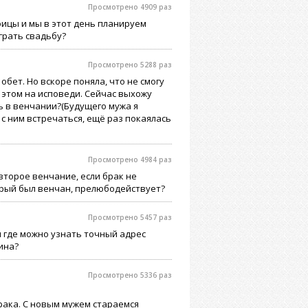
Просмотрено 4909 раз
оицы и мы в этот день планируем
играть свадьбу?
Просмотрено 5288 раз
обет. Но вскоре поняла, что не смогу
 этом на исповеди. Сейчас выхожу
 в венчании?(Будущего мужа я
 с ним встречаться, ещё раз покаялась
Просмотрено 4984 раз
второе венчание, если брак не
орый был венчан, прелюбодействует?
Просмотрено 5457 раз
 где можно узнать точный адрес
ина?
Просмотрено 5336 раз
 брака. С новым мужем стараемся