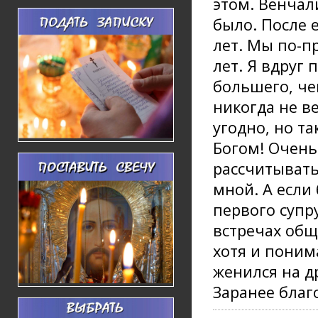
этом. Венчали
было. После 
лет. Мы по-пр
лет. Я вдруг 
большего, че
никогда не в
угодно, но т
Богом! Очень
рассчитывать
мной. А если 
первого супр
встречах общ
хотя и поним
женился на д
Заранее благ