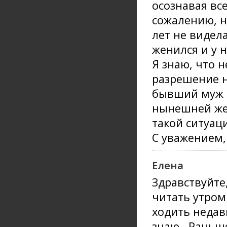
осознавая все
сожалению, не
лет не видела
женился и у 
Я знаю, что н
разрешение н
бывший муж е
нынешней жен
такой ситуац
С уважением,
Елена
Здравствуйте
читать утром
ходить недав
знаю...Раньш