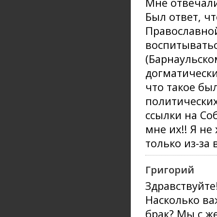
Мне отвечали
Был ответ, ч
Православной
воспитыватьс
(Барнаульско
догматически
что такое бы
политических
ссылки на Со
мне их!! Я н
только из-за 
Григорий
Здравствуйте
Насколько ва
брак? Мы с ж