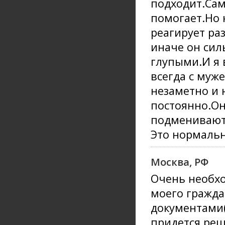
подходит.Сам
помогает.Но к
реагирует ра
иначе он сил
глупыми.И я 
всегда с муж
незаметно и 
постоянно.Он
подменивают.
Это нормаль
Москва, РФ
Очень необхо
моего гражда
документами(
придется реш