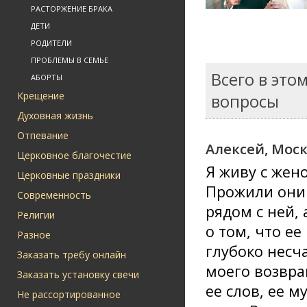
РАСТОРЖЕНИЕ БРАКА
ДЕТИ
РОДИТЕЛИ
ПРОБЛЕМЫ В СЕМЬЕ
Всего в это
АБОРТЫ
Крещение
вопросы
Духовная жизнь
Отпевание
Алексей, Моск
Церковное благочестие
Я живу с жен
Церковные праздники
Прожили они 
Современность
рядом с ней, 
Религии
о том, что ее
Разное
глубоко несча
Заказать требу онлайн
моего возвра
Заказать установку свечи
ее слов, ее м
Не рассортированное