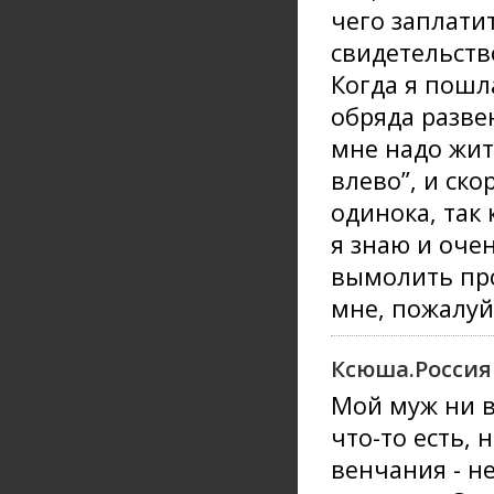
чего заплатит
свидетельств
Когда я пошл
обряда разве
мне надо жит
влево”, и ско
одинока, так 
я знаю и оче
вымолить про
мне, пожалуй
Ксюша.Россия
Мой муж ни в
что-то есть, 
венчания - не