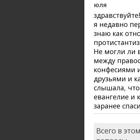
юля
здравствуйте
я недавно пе
знаю как отн
протистантиз
Не могли ли 
между право
конфесиями и
друзьями и к
слышала, что
евангелие и к
заранее спаси
Всего в это