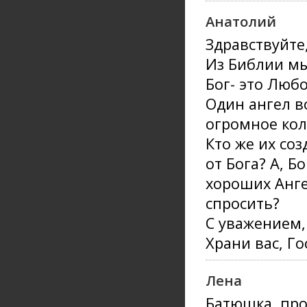
Анатолий
Здравствуйте
Из Библии мы
Бог- это Любо
Один ангел во
огромное кол
Кто же их со
от Бога? А, Б
хороших Анге
спросить?
С уважением,
Храни вас, Го
Лена
Батюшка, про