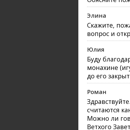
Элина
Скажите, пож
вопрос и отк
Юлия
Буду благода
монахине (иг
до его закры
Роман
Здравствуйте
считаются ка
Можно ли гово
Ветхого Завет