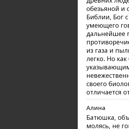
древних люде
обезьяной и 
Библии, Бог 
умеющего гов
дальнейшее г
противоречие
из газа и пы
легко. Но ка
указывающими
невежественн
своего биоло
отличается от
Алина
Батюшка, объ
молясь, не г