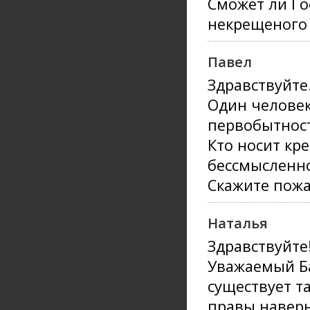
Сможет ли Го
некрещеного 
Павел
Здравствуйте
Один человек
первобытност
Кто носит кре
бессмысленно
Скажите пожа
Наталья
Здравствуйте
Уважаемый Ба
существует т
правы,наверн