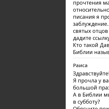
прочтения ма
относительно
писания я про
заблуждение.
святых отцов 
дадите ссылку
Кто такой Дав
Библии назыв
Раиса
Здравствуйте
Я прочла у ва
большой празд
А в Библии м
в субботу?
Обясните пож