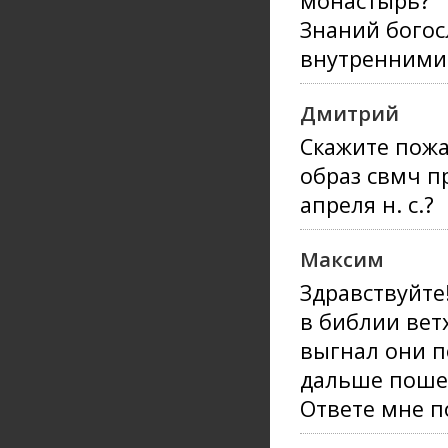
монастырь?
Знаний богос
внутренними
Дмитрий
Скажите пожа
образ свмч п
апреля н. с.?
Максим
Здравствуйте!
в библии ветх
выгнал они по
дальше пошел
Ответе мне п