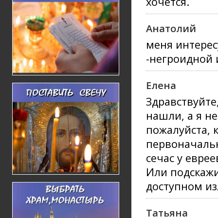
хочется.
Анатолий
меня интерес
-негроидной 
Елена
Здравствуйте
нашли, а я н
пожалуйста, 
первоначальн
сечас у евре
Или подскажи
доступном из
Татьяна