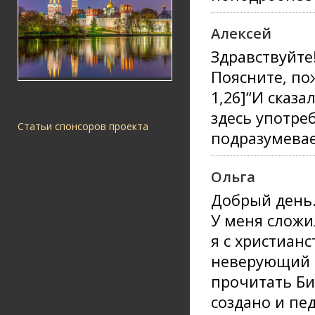
Алексей
Здравствуйте
Поясните, по
1,26]“И сказа
здесь употре
Статьи спонсоров проекта
подразумевае
Ольга
Добрый день
У меня сложи
я с христиан
неверующий в
прочитать Би
создано и пе