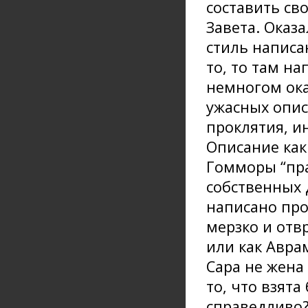
составить сво
Завета. Оказ
стиль написа
то, то там на
немногом ока
ужасных опис
проклятия, и
Описание как
Гомморы “пр
собственных 
написано про 
мерзко и отв
или как Аврам
Сара не жена 
то, что взята
справедливо?