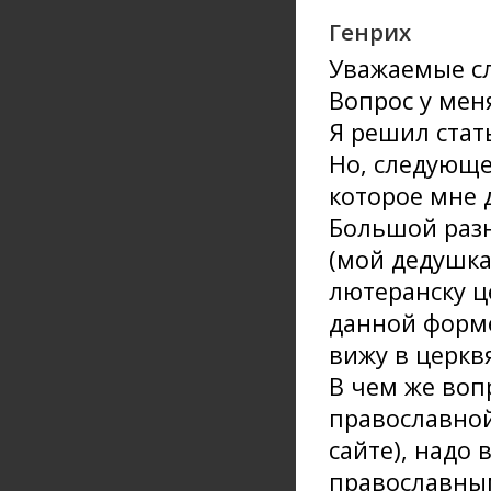
Генрих
Уважаемые сл
Вопрос у мен
Я решил стат
Но, следующе
которое мне 
Большой раз
(мой дедушка
лютеранску ц
данной форме
вижу в церквя
В чем же вопр
православной 
сайте), надо 
православным