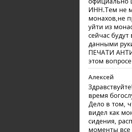
официально ц
ИНН.Тем не м
монахов,не 
уйти из мона
сейчас будут
данными рук
ПЕЧАТИ АНТИ
этом вопросе
Алексей
Здравствуйте
время богосл
Дело в том, 
видел как мо
сидения, рас
моменты все 