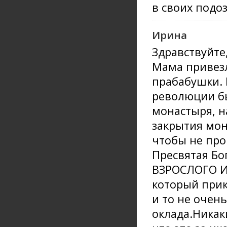
в своих подоз
Ирина
Здравствуйте
Мама привезл
прабабушки. 
революции бы
монастыря, н
закрытия мон
чтобы не про
Пресвятая Бо
ВЗРОСЛОГО Ии
который прик
и то не очень
оклада.Никак