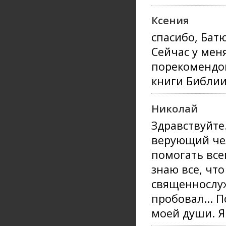
Ксения
спасибо, Бат
Сейчас у мен
порекомендов
книги Библии
Николай
Здравствуйте
верующий чел
помогать всем
знаю все, что
священнослуж
пробовал... П
моей души. Я