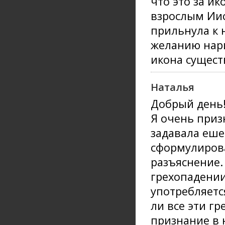
что это за и
взрослым Иису
прильнула к 
желанию нари
икона сущест
Наталья
Добрый день
Я очень приз
задавала еше
сформулирова
разъяснение.
грехопадении
употребляетс
ли все эти г
признание в 