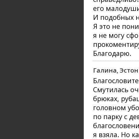
его малодуши
И подобных н
Я это не пони
я не могу сф
прокоментир
Благодарю.
Галина, Эсто
Благословите
Смутилась оч
брюках, руба
головном уб
по парку с де
благословение
я взяла. Но к