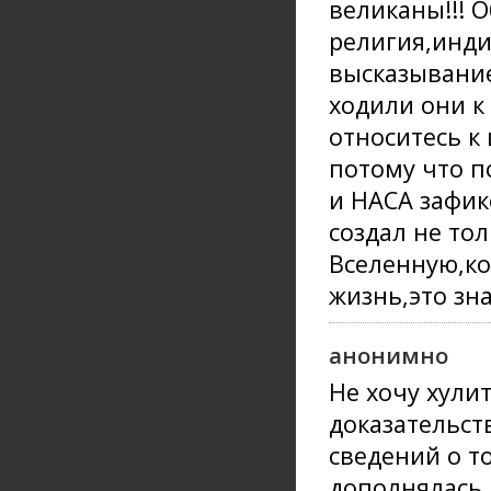
великаны!!! 
религия,инди
высказывание
ходили они к
относитесь к
потому что п
и НАСА зафик
создал не то
Вселенную,ко
жизнь,это зн
анонимно
Не хочу хулит
доказательст
сведений о т
дополнялась. 