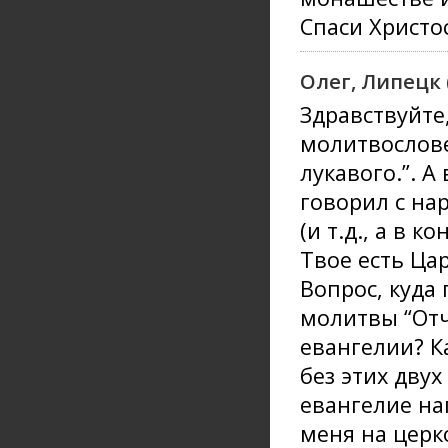
Спаси Христос
Олег, Липецк 
Здравствуйте,
молитвослове 
лукавого.”. А
говорил с нар
(и т.д., а в к
Твое есть Цар
Вопрос, куда
молитвы “Отче
евангелии? К
без этих двух
евангелие на
меня на церк