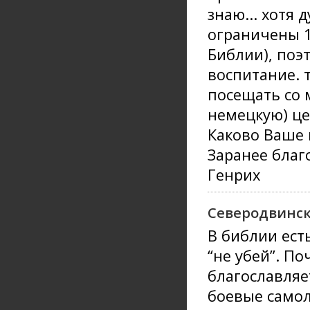
знаю... хотя 
ограничены 1
Библии), поэ
воспитание. т
посещать со 
немецкую) це
Каково Ваше
Заранее благ
Генрих
Северодвинс
В библии ест
“не убей”. П
благославляе
боевые самол