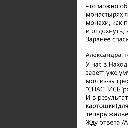
это можно об
монастырях я
монахи, как 
и отдохнуть, 
Заранее спас
Александра. 
У нас в Нахо
завет” уже у
мол из-за гр
“СПАСТИСЬ”р
И в результа
картошки(для
теперь жильё
Жду ответа./