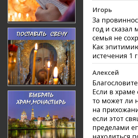
Игорь
За провиннос
год и сказал
семья не сох
Как эпитими
истечения 1 
Алексей
Благословите
Если в храме 
то может ли 
на прихожани
если этот св
пределами еп
находиться п