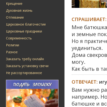
Крещение
Духовная жизнь
Отпевание
СПРАШИВАЕТ:
Церковное благочестие
Мне батюшка 
Церковные праздники
и земные пок
Современность
Но я практич
Религии
уединиться.
Разное
Дома свекров
Заказать требу онлайн
могу.
Заказать установку свечи
Как быть в та
Не рассортированное
ОТВЕЧАЕТ:
иг
Вам нужно ра
например. Но
батюшке и вс