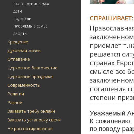
РАСТОРЖЕНИЕ БРАКА
ДЕТИ
СПРАШИВАЕТ:
РОДИТЕЛИ
Православная
ПРОБЛЕМЫ В СЕМЬЕ
АБОРТЫ
заключенному
Крещение
приемлет т.на
Духовная жизнь
решается сит
Отпевание
странах Евро
Церковное благочестие
смысле все б
Церковные праздники
заключенному
Современность
погашения ссу
Религии
степени приз
Разное
Заказать требу онлайн
Уважаемый Ан
Заказать установку свечи
К сожалению,
по поводу раз
Не рассортированное