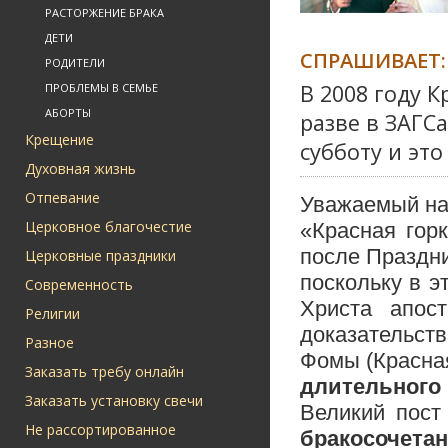
РАСТОРЖЕНИЕ БРАКА
ДЕТИ
СПРАШИВАЕТ:
РОДИТЕЛИ
В 2008 году К
ПРОБЛЕМЫ В СЕМЬЕ
АБОРТЫ
разве в ЗАГС
Крещение
субботу и это
Духовная жизнь
Отпевание
Уважаемый на
Церковное благочестие
«Красная гор
после Праздни
Церковные праздники
поскольку в э
Современность
Христа апос
Религии
доказательст
Разное
Фомы (Красная
Заказать требу онлайн
длительного
Заказать установку свечи
Великий пост
Не рассортированное
бракосочета