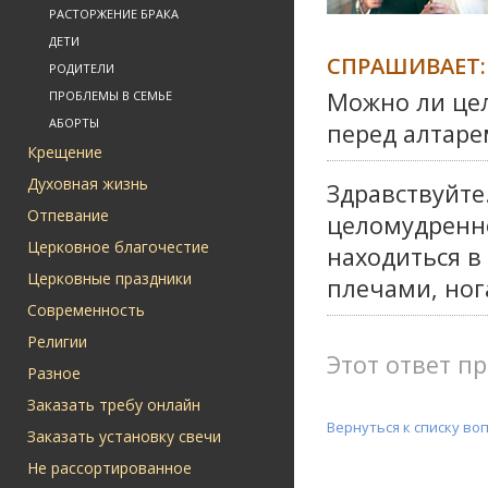
РАСТОРЖЕНИЕ БРАКА
ДЕТИ
СПРАШИВАЕТ:
РОДИТЕЛИ
Можно ли цел
ПРОБЛЕМЫ В СЕМЬЕ
АБОРТЫ
перед алтаре
Крещение
Духовная жизнь
Здравствуйте
Отпевание
целомудренн
Церковное благочестие
находиться в
Церковные праздники
плечами, ног
Современность
Религии
Этот ответ пр
Разное
Заказать требу онлайн
Вернуться к списку во
Заказать установку свечи
Не рассортированное