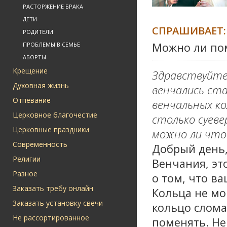
РАСТОРЖЕНИЕ БРАКА
ДЕТИ
СПРАШИВАЕТ:
РОДИТЕЛИ
Можно ли по
ПРОБЛЕМЫ В СЕМЬЕ
АБОРТЫ
Крещение
Здравствуйте.
Духовная жизнь
венчались ста
Отпевание
венчальных ко
Церковное благочестие
столько суеве
Церковные праздники
можно ли что
Современность
Добрый день,
Религии
Венчания, эт
Разное
о том, что в
Заказать требу онлайн
Кольца не мо
Заказать установку свечи
кольцо слома
Не рассортированное
поменять. Не