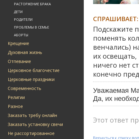
РАСТОРЖЕНИЕ БРАКА
ДЕТИ
СПРАШИВАЕТ:
РОДИТЕЛИ
Подскажите п
ПРОБЛЕМЫ В СЕМЬЕ
АБОРТЫ
поменять кол
Крещение
венчались) н
Духовная жизнь
их освещать, 
Отпевание
ничего нет с
Церковное благочестие
конечно пред
Церковные праздники
Современность
Уважаемая Ма
Религии
Да, их необхо
Разное
Заказать требу онлайн
Этот ответ пр
Заказать установку свечи
Не рассортированное
Вернуться к списку во