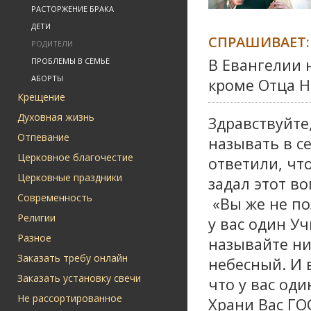
РАСТОРЖЕНИЕ БРАКА
ДЕТИ
СПРАШИВАЕТ:
РОДИТЕЛИ
В Евангелии 
ПРОБЛЕМЫ В СЕМЬЕ
АБОРТЫ
кроме Отца Н
Крещение
Духовная жизнь
Здравствуйте,
Отпевание
называть в с
Церковное благочестие
ответили, что
Церковные праздники
задал этот во
Современность
«Вы же не по
Религии
у вас один Уч
Разное
называйте ни
Заказать требу онлайн
небесный. И 
Заказать установку свечи
что у вас оди
Не рассортированное
Храни Вас Г