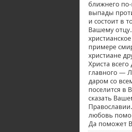
ближнего по-
выпады проти
и состоит в т
Вашему отцу.
христианское
примере смир
христиане дру
Христа всего 
главного — 
даром со вс
поселится в В
сказать Вашем
Православии.
любовь помог
Да поможет 