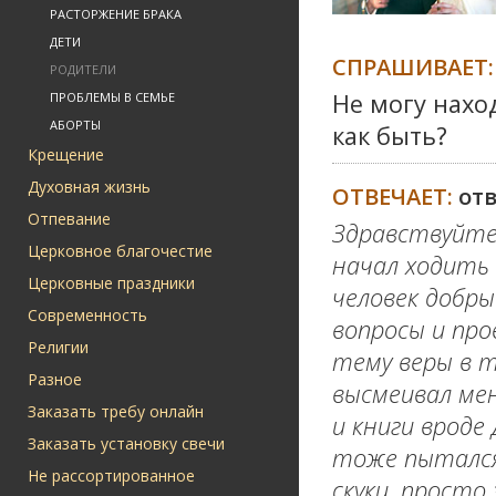
РАСТОРЖЕНИЕ БРАКА
ДЕТИ
СПРАШИВАЕТ:
РОДИТЕЛИ
Не могу нахо
ПРОБЛЕМЫ В СЕМЬЕ
АБОРТЫ
как быть?
Крещение
Духовная жизнь
ОТВЕЧАЕТ:
от
Отпевание
Здравствуйте
Церковное благочестие
начал ходить 
Церковные праздники
человек добры
Современность
вопросы и про
Религии
тему веры в т
Разное
высмеивал мен
Заказать требу онлайн
и книги вроде
Заказать установку свечи
тоже пытался
Не рассортированное
скуки, просто