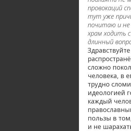
провокаций сп
тут уже прич
почитаю и не 
храм ходить с
длинный вопро
Здравствуйте
распространё
сложно покол
человека, в 
трудно сломи
идеологией го
каждый челов
православным
пользы в том
и не шарахат