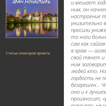
и мешает ходи
ним, он начне
настроение т
унизительно 
просили униже
то ноги больны
сам как сайга
в храм — огляд
Статьи спонсоров проекта
свой тянет и 
ним заговорит
людей кто. Но
гордость не п
безгрешен… Ч
оно и к лучше
произносит, «
повлиять не м