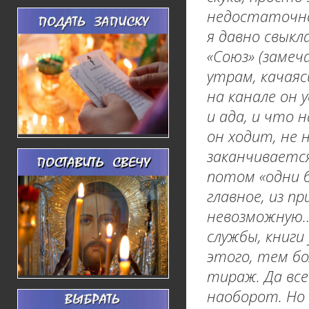
недостаточно
я давно свыкл
«Союз» (замеч
утрам, качаяс
на канале он 
и ада, и что 
он ходит, не 
заканчивается
потом «одни б
главное, из п
невозможную… 
службы, книги
этого, тем бо
тираж. Да все
наоборот. Но