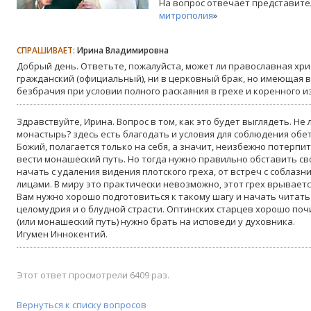
На вопрос отвечает представите
митрополия
»
СПРАШИВАЕТ:
Ирина Владимировна
Добрый день. Ответьте, пожалуйста, может ли православная хрис
гражданский (официальный), ни в церковный брак, но имеющая в
безбрачия при условии полного раскаяния в грехе и коренного 
Здравствуйте, Ирина. Вопрос в том, как это будет выглядеть. Не
монастырь? здесь есть благодать и условия для соблюдения обе
Божий, полагается только на себя, а значит, неизбежно потерпи
вести монашеский путь. Но тогда нужно правильно обставить 
начать с удаления видения плотского греха, от встреч с соблаз
лицами. В миру это практически невозможно, этот грех врывает
Вам нужно хорошо подготовиться к такому шагу и начать читать
целомудрия и о блудной страсти. Оптинских старцев хорошо поч
(или монашеский путь) нужно брать на исповеди у духовника.
Игумен Иннокентий.
Этот ответ просмотрели 6409 раз.
Вернуться к списку вопросов