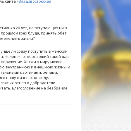
ль сайта «
Владивостокская
тианка 20 лет, не вступающая ни в
 прошлом грех блуда, принять обет
изменения в жизни?
 лучше ли сразу поступить в женский
та. Человек, отвергающий такой дар
т поражение. Хотя и в миру можно
свою внутреннюю и внешнюю жизнь. И
нительными картинами, речами,
ся в нашу жизнь отовсюду.
 святых отцов о добродетели
итать. Благословение на безбрачие