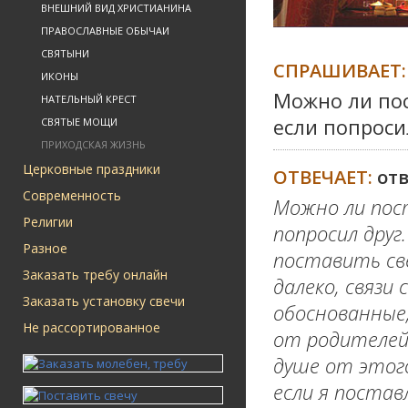
ВНЕШНИЙ ВИД ХРИСТИАНИНА
ПРАВОСЛАВНЫЕ ОБЫЧАИ
СВЯТЫНИ
СПРАШИВАЕТ:
ИКОНЫ
Можно ли пос
НАТЕЛЬНЫЙ КРЕСТ
если попроси
СВЯТЫЕ МОЩИ
ПРИХОДСКАЯ ЖИЗНЬ
Церковные праздники
ОТВЕЧАЕТ:
от
Современность
Можно ли пост
Религии
попросил друг
Разное
поставить све
Заказать требу онлайн
далеко, связи 
Заказать установку свечи
обоснованные,
Не рассортированное
от родителей 
душе от этог
если я постав