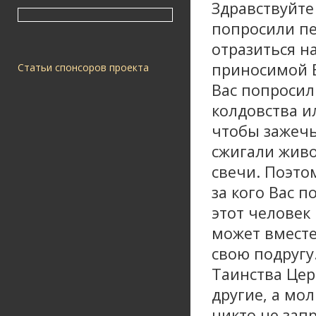
Здравствуйте
попросили пе
отразиться н
приносимой Б
Статьи спонсоров проекта
Вас попросили
колдовства и
чтобы зажечь
сжигали живо
свечи. Поэто
за кого Вас п
этот человек
может вместе
свою подругу
Таинства Цер
другие, а мо
никто не запр