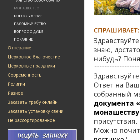
ТАИНСТВО СОБОРОВАНИЯ
МОНАШЕСТВО
БОГОСЛУЖЕНИЕ
ПАЛОМНИЧЕСТВО
СПРАШИВАЕТ:
ВОПРОС О ДУШЕ
Здравствуйте
ПОКАЯНИЕ
Отпевание
знаю, достат
Церковное благочестие
нибудь? Поня
Церковные праздники
Здравствуйте
Современность
Ответ на Ваш
Религии
собранный ма
Разное
документа 
Заказать требу онлайн
монашеств
Заказать установку свечи
присутствия.
Не рассортированное
Можно почит
вестнике".