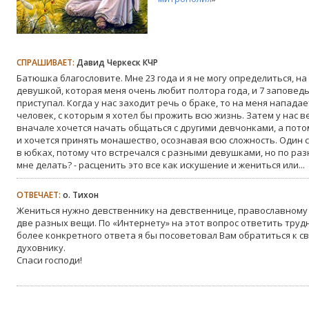
СПРАШИВАЕТ:
Давид Черкеск КЧР
Батюшка благословите. Мне 23 года и я не могу определиться, на
девушкой, которая меня очень любит полтора года, и 7 заповед
приступал. Когда у нас заходит речь о браке, то на меня нападает
человек, с которым я хотел бы прожить всю жизнь. Затем у нас 
вначале хочется начать общаться с другими девчонками, а пот
и хочется принять монашество, осознавая всю сложность. Один с
в юбках, потому что встречался с разными девушками, но по ра
мне делать? - расценить это все как искушение и жениться или...
ОТВЕЧАЕТ:
о. Тихон
Жениться нужно девственнику на девственнице, православному
две разных вещи. По «Интернету» на этот вопрос ответить трудн
более конкретного ответа я бы посоветовал Вам обратиться к сво
духовнику.
Спаси господи!