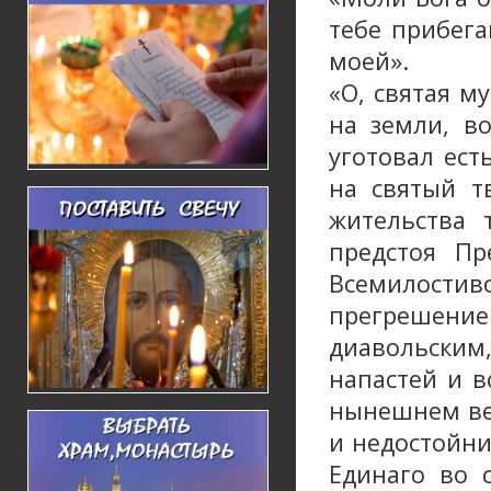
тебе прибег
моей».
«О, святая м
на земли, в
уготовал ес
на святый т
жительства 
предстоя П
Всемилостив
прегрешен
диавольским,
напастей и в
нынешнем ве
и недостойни
Единаго во 