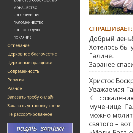
ТАИНСТВО СОБОРОВАНИЯ
МОНАШЕСТВО
БОГОСЛУЖЕНИЕ
ПАЛОМНИЧЕСТВО
СПРАШИВАЕТ:
ВОПРОС О ДУШЕ
Добрый день
ПОКАЯНИЕ
Отпевание
Хотелось бы 
Церковное благочестие
Галине.
Церковные праздники
Заранее спас
Современность
Христос Воскр
Религии
Уважаемая Га
Разное
К сожалени
Заказать требу онлайн
мученице Га
Заказать установку свечи
можно молить
Не рассортированное
святого – вот
«Моли Бога о