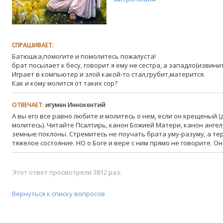
СПРАШИВАЕТ:
Батюшка,помогите и помолитесь пожалуста!
брат посылает к бесу, говорит я ему не сестра, а западло(извинит
Играет в компьютер и злой какой-то стал,грубит,матерится.
Как и кому молится от таких сор?
ОТВЕЧАЕТ:
игумен Иннокентий
А вы его все равно любите и молитесь о нем, если он крещеный 
молитесь). Читайте Псалтирь, канон Божией Матери, канон анге
земные поклоны. Стремитесь не поучать брата уму-разуму, а те
тяжелое состояние. НО о Боге и вере с ним прямо не говорите. Он 
Этот ответ просмотрели 3812 раз.
Вернуться к списку вопросов