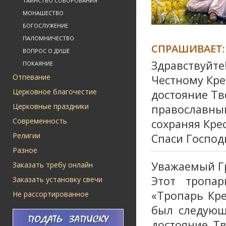
ТАИНСТВО СОБОРОВАНИЯ
МОНАШЕСТВО
БОГОСЛУЖЕНИЕ
ПАЛОМНИЧЕСТВО
СПРАШИВАЕТ:
ВОПРОС О ДУШЕ
Здравствуйте
ПОКАЯНИЕ
Отпевание
Честному Кре
Церковное благочестие
достояние Тв
Церковные праздники
православным
Современность
сохраняя Кре
Религии
Спаси Господ
Разное
Уважаемый Г
Заказать требу онлайн
Этот тропа
Заказать установку свечи
«Тропарь Кре
Не рассортированное
был следующ
достояние Т