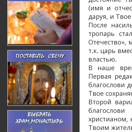
(имя и отче
даруя, и Тво
После насил
тропарь ста
Отечество», 
т.к. царь вм
властью.
В наше врем
Первая редак
благослови д
Твое сохраня
Второй вариа
благослови
христианом, 
Твоим житель