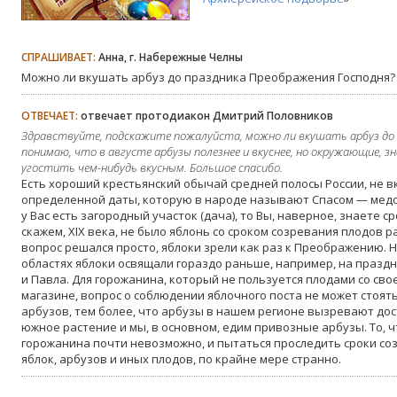
СПРАШИВАЕТ:
Анна, г. Набережные Челны
Можно ли вкушать арбуз до праздника Преображения Господня?
ОТВЕЧАЕТ:
отвечает протодиакон Дмитрий Половников
Здравствуйте, подскажите пожалуйста, можно ли вкушать арбуз до 
понимаю, что в августе арбузы полезнее и вкуснее, но окружающие, 
угостить чем-нибудь вкусным. Большое спасибо.
Есть хороший крестьянский обычай средней полосы России, не вк
определенной даты, которую в народе называют Спасом — медо
у Вас есть загородный участок (дача), то Вы, наверное, знаете ср
скажем, XIX века, не было яблонь со сроком созревания плодов р
вопрос решался просто, яблоки зрели как раз к Преображению. Н
областях яблоки освящали гораздо раньше, например, на празд
и Павла. Для горожанина, который не пользуется плодами со свое
магазине, вопрос о соблюдении яблочного поста не может стоять 
арбузов, тем более, что арбузы в нашем регионе вызревают дос
южное растение и мы, в основном, едим привозные арбузы. То, ч
горожанина почти невозможно, и пытаться проследить сроки со
яблок, арбузов и иных плодов, по крайне мере странно.