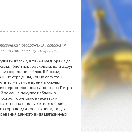
праздника Преображения Господня? Я
зная, что ты на посту, стараются
ушать яблоки, а также мед, орехи до
вым, яблочным, ореховым. Если вдруг
оки созревания яблок. В России,
аньше середины, конца августа, и
о, в то же самое время в южных
ник первоверховных апостолов Петра
й земли, а покупает яблоки в
остро. То же самое касается и
таточно поздно, так как это более
то хорошо для крестьянина, то для
зревания данного вида магазинных