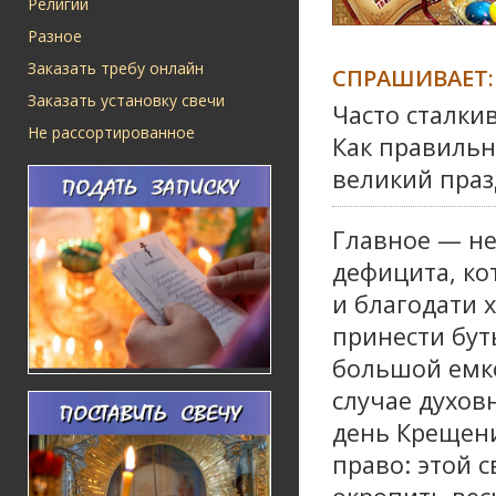
Религии
Разное
Заказать требу онлайн
СПРАШИВАЕТ:
Заказать установку свечи
Часто сталкив
Не рассортированное
Как правильно
великий праз
Главное — не
дефицита, ко
и благодати 
принести бу
большой емко
случае духов
день Крещен
право: этой 