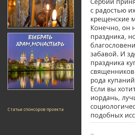
Сербии приня
с радостью и
крещенские м
Конечно, он 
праздника, но
благословени
забавой. И з
праздника ку
священников
рода купаний
Если вы хотит
иордань, луч
социологичес
Статьи спонсоров проекта
подобных ис