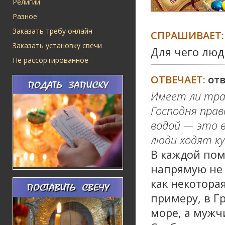
Религии
Разное
Заказать требу онлайн
СПРАШИВАЕТ:
Заказать установку свечи
Для чего люд
Не рассортированное
ОТВЕЧАЕТ:
от
Имеет ли трад
Господня прав
водой — это в
люди ходят ку
В каждой пом
напрямую не 
как некоторая
примеру, в Г
море, а мужч