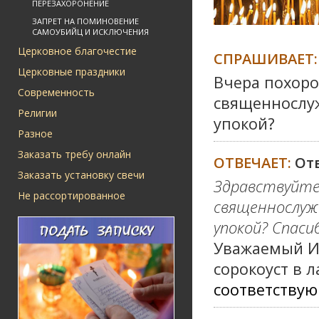
ПЕРЕЗАХОРОНЕНИЕ
ЗАПРЕТ НА ПОМИНОВЕНИЕ
САМОУБИЙЦ И ИСКЛЮЧЕНИЯ
Церковное благочестие
СПРАШИВАЕТ:
Церковные праздники
Вчера похоро
Современность
священнослуж
Религии
упокой?
Разное
Заказать требу онлайн
ОТВЕЧАЕТ:
От
Заказать установку свечи
Здравствуйте!
Не рассортированное
священнослужи
упокой? Спаси
Уважаемый Иг
сорокоуст в л
соответству